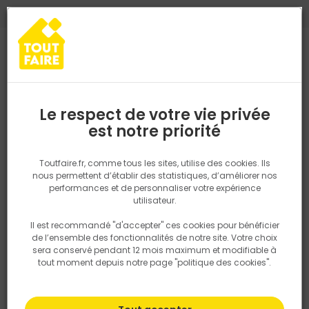
0
0
TROUVEZ VOTRE MAGASIN TOUT FAIRE
Choisir mon magasin
Saisissez votre région pour les informations de stock et de
livraison. Votre emplacement ne sera pas partagé.
Le respect de votre vie privée
Retrouvez les délais et options de
est notre priorité
Accueil
PRODUITS
Quincaillerie, électricité
Fixation & Assembl
livraison ainsi que les disponibiltiés en
magasin
P. ex. Ile de france
Toutfaire.fr, comme tous les sites, utilise des cookies. Ils
nous permettent d’établir des statistiques, d’améliorer nos
performances et de personnaliser votre expérience
Rechercher
utilisateur.
Il est recommandé "d'accepter" ces cookies pour bénéficier
Nous utilisons des cookies pour fournir ce service. En
de l’ensemble des fonctionnalités de notre site. Votre choix
savoir plus sur la façon dont nous utilisons les cookies
sera conservé pendant 12 mois maximum et modifiable à
dans notre politique.
tout moment depuis notre page "politique des cookies".