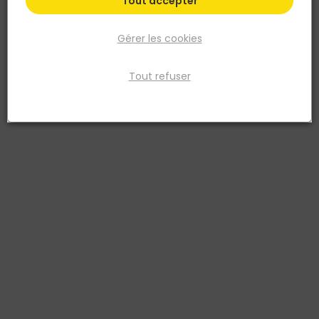
Tout accepter
Gérer les cookies
Tout refuser
SWG
RONDELLE CARROSSIER ZINGUE 8 X 40 mm - P-50
Réf. 4009146073448
Boulonnerie
Voir plus
Fiche produit
Retrait en magasin