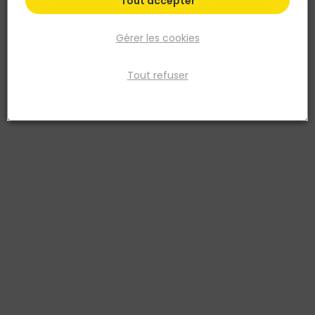
Tout accepter
Gérer les cookies
Tout refuser
SIMPSON STRONG TIE
SABOT A AILES EXTERIEURES T300 60 X 120 X 2
Réf. 3523140200187
SABOT À AILES EXTÉRIEURES - SAE / SAEL
Voir plus
Fiche produit