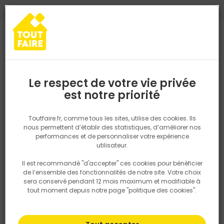
0
0
TROUVEZ VOTRE MAGASIN TOUT FAIRE
Choisir mon magasin
Saisissez votre région pour les informations de stock et de
livraison. Votre emplacement ne sera pas partagé.
Le respect de votre vie privée
Retrouvez les délais et options de
est notre priorité
Accueil
PRODUITS
Gros oeuvre, charpente, couverture
Charpe
livraison ainsi que les disponibiltiés en
magasin
P. ex. Ile de france
Toutfaire.fr, comme tous les sites, utilise des cookies. Ils
nous permettent d’établir des statistiques, d’améliorer nos
performances et de personnaliser votre expérience
Rechercher
utilisateur.
Il est recommandé "d'accepter" ces cookies pour bénéficier
Nous utilisons des cookies pour fournir ce service. En
de l’ensemble des fonctionnalités de notre site. Votre choix
savoir plus sur la façon dont nous utilisons les cookies
sera conservé pendant 12 mois maximum et modifiable à
dans notre politique.
tout moment depuis notre page "politique des cookies".