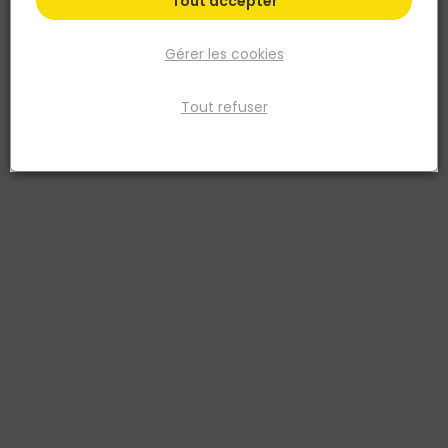
Tout accepter
Gérer les cookies
Tout refuser
NESPOLI
Tampon pour récurage intensif - 150x100MM - Par
2 pièces
Réf. 3177800057897
150 x 100mm. Fibres abrasives. Pour récurer, décaper les surfaces
encrassées: grilles de barbecue, fours
Voir plus
Fiche produit
Fiche Technique