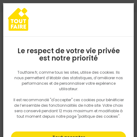
0
0
TROUVEZ VOTRE MAGASIN TOUT FAIRE
Choisir mon magasin
Saisissez votre région pour les informations de stock et de
livraison. Votre emplacement ne sera pas partagé.
Le respect de votre vie privée
Retrouvez les délais et options de
est notre priorité
Accueil
PRODUITS
Outillage & équipement
Outillage à main
livraison ainsi que les disponibiltiés en
magasin
P. ex. Ile de france
Toutfaire.fr, comme tous les sites, utilise des cookies. Ils
nous permettent d’établir des statistiques, d’améliorer nos
performances et de personnaliser votre expérience
Rechercher
utilisateur.
Il est recommandé "d'accepter" ces cookies pour bénéficier
Nous utilisons des cookies pour fournir ce service. En
de l’ensemble des fonctionnalités de notre site. Votre choix
savoir plus sur la façon dont nous utilisons les cookies
sera conservé pendant 12 mois maximum et modifiable à
dans notre politique.
tout moment depuis notre page "politique des cookies".