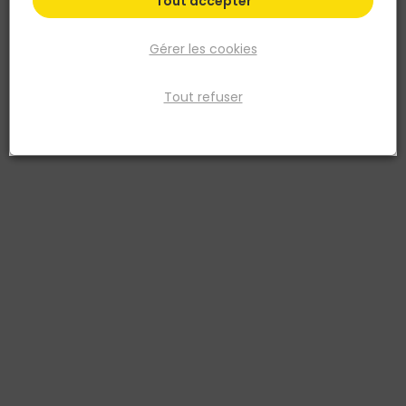
Tout accepter
Gérer les cookies
Tout refuser
ECOGENE
Traitement piscine multiactions AQUA7 flottant
de 10
Réf. 3420900120269
Un TRAITEMENT 5 ACTIONS réuni en un seul produit : 1 - Désinfection
chlorée 2 - Antialgues 3 - Anticalcaire 4 - Stabilisation 5 - Réglage
intuitif
Voir plus
Fiche produit
Fiche Sécurité