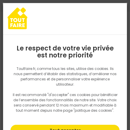
0
0
TROUVEZ VOTRE MAGASIN TOUT FAIRE
Choisir mon magasin
Saisissez votre région pour les informations de stock et de
livraison. Votre emplacement ne sera pas partagé.
Le respect de votre vie privée
Retrouvez les délais et options de
est notre priorité
Accueil
PRODUITS
Aménagement extérieur
Traitement piscine
livraison ainsi que les disponibiltiés en
magasin
P. ex. Ile de france
Toutfaire.fr, comme tous les sites, utilise des cookies. Ils
nous permettent d’établir des statistiques, d’améliorer nos
performances et de personnaliser votre expérience
Rechercher
utilisateur.
Il est recommandé "d'accepter" ces cookies pour bénéficier
Nous utilisons des cookies pour fournir ce service. En
de l’ensemble des fonctionnalités de notre site. Votre choix
savoir plus sur la façon dont nous utilisons les cookies
sera conservé pendant 12 mois maximum et modifiable à
dans notre politique.
tout moment depuis notre page "politique des cookies".