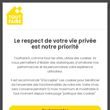
0
0
TROUVEZ VOTRE MAGASIN TOUT FAIRE
Choisir mon magasin
Saisissez votre région pour les informations de stock et de
livraison. Votre emplacement ne sera pas partagé.
Le respect de votre vie privée
Retrouvez les délais et options de
est notre priorité
Accueil
PRODUITS
Outillage & équipement
Outillage électropor
livraison ainsi que les disponibiltiés en
magasin
P. ex. Ile de france
Toutfaire.fr, comme tous les sites, utilise des cookies. Ils
nous permettent d’établir des statistiques, d’améliorer nos
performances et de personnaliser votre expérience
Rechercher
utilisateur.
Il est recommandé "d'accepter" ces cookies pour bénéficier
Nous utilisons des cookies pour fournir ce service. En
de l’ensemble des fonctionnalités de notre site. Votre choix
savoir plus sur la façon dont nous utilisons les cookies
sera conservé pendant 12 mois maximum et modifiable à
dans notre politique.
tout moment depuis notre page "politique des cookies".