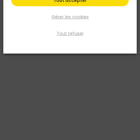
Tout accepter
Gérer les cookies
Tout refuser
DEWALT
Visseuse à chocs xR 18V 3 vitesses avec coffret
TSTAK
Réf. 5035048636664
Type de batterie: Li-Ion Voltage: 18 Volts Capacité de la batterie:
N/A Ah Couple maximal: 205 Nm Puissance utile: 400 Watts
Vitesse à vide: 0-1000, 0-2800, 0-3250 tr/min Impacts par minute:
0 - 3800 imp/min Porte-outils: 6.35mm (1/4') Poids: 0.94 kg Lo
Voir plus
Fiche produit