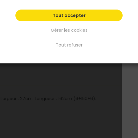
Fiche produit
Tout accepter
Gérer les cookies
Tout refuser
 Largeur : 27cm. Longueur : 162cm (6+150+6).