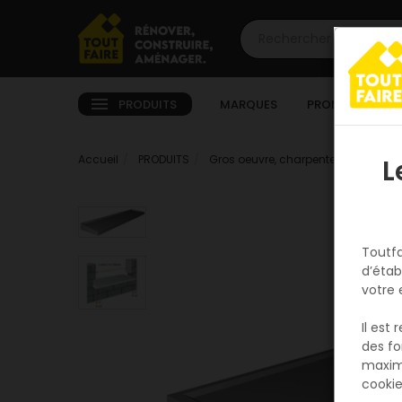
PRODUITS
MARQUES
PROMOTIONS
Accueil
PRODUITS
Gros oeuvre, charpente, couverture
L
Toutfa
d’étab
votre 
Il est
des fo
maxim
cookie