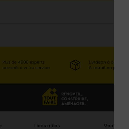
Plus de 4000 experts
Livraison à domicil
conseils à votre service
& retrait en point d
e
Liens utiles
Mentions