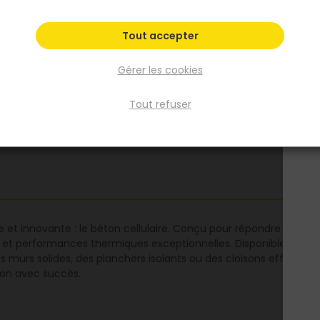
10x25x50cm
10x25x60cm
10x25x62_5
Tout accepter
10x50x60cm
10x50x62_5cm
Voir plus
Gérer les cookies
Fiche produit
Tout refuser
 et innovante : le béton cellulaire. Conçu pour répondre aux exi
 et performances thermiques exceptionnelles. Disponible en diff
 murs solides, des planchers isolants ou des cloisons efficaces. Op
tion avec succès.