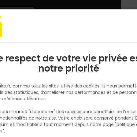
L'enseigne
Nous rejoindre
Services
DEMANDER
CATALOGUES
UN
DEVIS/PRIX
on céllulaire
BETON CELLULAIRE EPAISSEUR 10 X 25 X 60 CM
e respect de votre vie privée e
S
l
notre priorité
TOUT FAIRE
BETON CELLULAIRE EPAISSEUR 10
ire.fr, comme tous les sites, utilise des cookies. Ils nous permet
X 60 CM
lir des statistiques, d’améliorer nos performances et de personn
Réf. 2084800000253
expérience utilisateur.
Béton cellulaire épaisseur 10 x 25 x 60 cm
 recommandé "d'accepter" ces cookies pour bénéficier de l’ens
nctionnalités de notre site. Votre choix sera conservé pendant 1
N
Voir plus
p
um et modifiable à tout moment depuis notre page "politique 
p
Existe aussi en :
s".