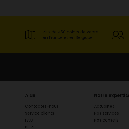
2084800004213
TOUT FAIRE
Plus de 450 points de vente
BETON CELLULAIRE EPAI
en France et en Belgique
2084800000260
TOUT FAIRE
BETON CELLULAIRE EPAI
2084800000161
Aide
Notre expertis
Contactez-nous
Actualités
Service clients
Nos services
TOUT FAIRE
FAQ
Nos conseils
BETON CELLULAIRE 20X
RGPD