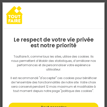
0
0
TROUVEZ VOTRE MAGASIN TOUT FAIRE
Choisir mon magasin
Saisissez votre région pour les informations de stock et de
livraison. Votre emplacement ne sera pas partagé.
Le respect de votre vie privée
Retrouvez les délais et options de
est notre priorité
Accueil
PRODUITS
Isolation, Cloison
Cloison
Béton céllulai
livraison ainsi que les disponibiltiés en
magasin
P. ex. Ile de france
Toutfaire.fr, comme tous les sites, utilise des cookies. Ils
nous permettent d’établir des statistiques, d’améliorer nos
performances et de personnaliser votre expérience
Rechercher
utilisateur.
Il est recommandé "d'accepter" ces cookies pour bénéficier
Nous utilisons des cookies pour fournir ce service. En
de l’ensemble des fonctionnalités de notre site. Votre choix
savoir plus sur la façon dont nous utilisons les cookies
sera conservé pendant 12 mois maximum et modifiable à
dans notre politique.
tout moment depuis notre page "politique des cookies".