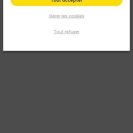
Tout accepter
Gérer les cookies
Tout refuser
TOUT FAIRE
BETON CELLULAIRE EPAISSEUR 36.5 X 25 X 62.5 CM
Réf. 2084800000192
Béton cellulaire épaisseur 36,5 x 25 x 62,5 cm
Voir plus
Existe aussi en :
10x25x50cm
10x25x60cm
10x25x62_5cm
10x50x60cm
10x50x62_5cm
Voir plus