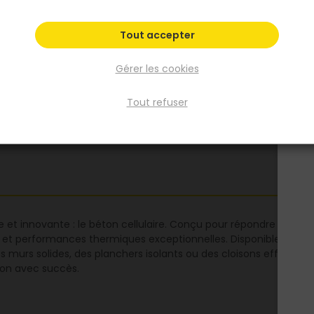
10x25x50cm
10x25x60cm
10x25x62_5
10x50x60cm
10x50x62_5cm
Voir plus
Tout accepter
Gérer les cookies
Fiche produit
Tout refuser
 et innovante : le béton cellulaire. Conçu pour répondre aux exi
 et performances thermiques exceptionnelles. Disponible en diff
 murs solides, des planchers isolants ou des cloisons efficaces. Op
tion avec succès.