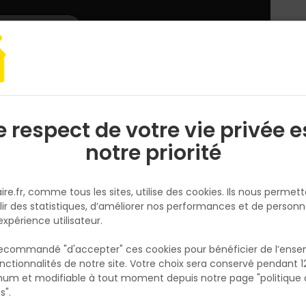
L'enseigne
Nous rejoindre
Services
DEMANDER
CATALOGUES
UN
DEVIS/PRIX
on céllulaire
BETON CELLULAIRE 7.5X20X50
e respect de votre vie privée e
S
l
notre priorité
TOUT FAIRE
BETON CELLULAIRE 7.5X20X50
ire.fr, comme tous les sites, utilise des cookies. Ils nous permet
Réf. 2084800004190
lir des statistiques, d’améliorer nos performances et de personn
expérience utilisateur.
BETON CELLULAIRE 7.5X20X50
 recommandé "d'accepter" ces cookies pour bénéficier de l’ens
Voir plus
nctionnalités de notre site. Votre choix sera conservé pendant 1
N
Existe aussi en :
p
um et modifiable à tout moment depuis notre page "politique 
p
s".