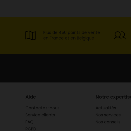
2084800004213
TOUT FAIRE
Plus de 450 points de vente
BETON CELLULAIRE EPAI
en France et en Belgique
2084800000260
TOUT FAIRE
BETON CELLULAIRE EPAI
2084800000161
Aide
Notre expertis
Contactez-nous
Actualités
Service clients
Nos services
TOUT FAIRE
FAQ
Nos conseils
BETON CELLULAIRE 20X
RGPD