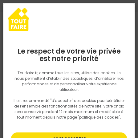
0
0
TROUVEZ VOTRE MAGASIN TOUT FAIRE
Choisir mon magasin
Saisissez votre région pour les informations de stock et de
livraison. Votre emplacement ne sera pas partagé.
Le respect de votre vie privée
Retrouvez les délais et options de
est notre priorité
Accueil
PRODUITS
Fenêtre, porte, menuiserie
Bloc-porte isolan
livraison ainsi que les disponibiltiés en
magasin
P. ex. Ile de france
Toutfaire.fr, comme tous les sites, utilise des cookies. Ils
nous permettent d’établir des statistiques, d’améliorer nos
performances et de personnaliser votre expérience
Rechercher
utilisateur.
Il est recommandé "d'accepter" ces cookies pour bénéficier
Nous utilisons des cookies pour fournir ce service. En
de l’ensemble des fonctionnalités de notre site. Votre choix
savoir plus sur la façon dont nous utilisons les cookies
sera conservé pendant 12 mois maximum et modifiable à
dans notre politique.
tout moment depuis notre page "politique des cookies".