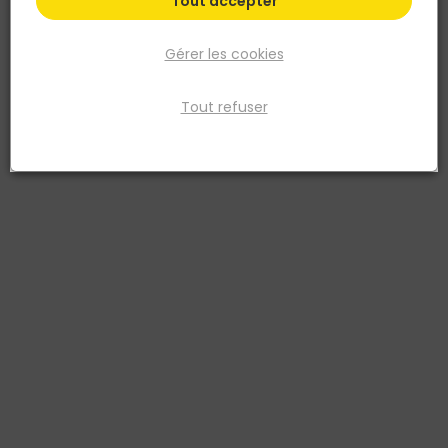
Tout accepter
Gérer les cookies
Tout refuser
JELDWEN
Bloc-porte isolant plane Climat B JELD-WEN 2040
x 930 mm - recouvrement gauche poussant,
huisserie 66 x 55 mm
Réf. 1000099100125
Bloc-porte isolant Climat B JELD-WEN, porte plane pré-peinte 2040
x 930 mm, recouvrement gauche poussant. Huisserie bois résineux
66 x 55 mm, serrure 3 points. Isolation thermique et pose facile.