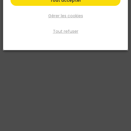
Tout accepter
Gérer les cookies
Tout refuser
NORAIL
Console double Pas 32 acier laqué blanc 220
Réf. 3274594000723
Finition laqué blanc - Pas de 32. Longueur 22 cm
Voir plus
Fiche produit
Prix
TTC