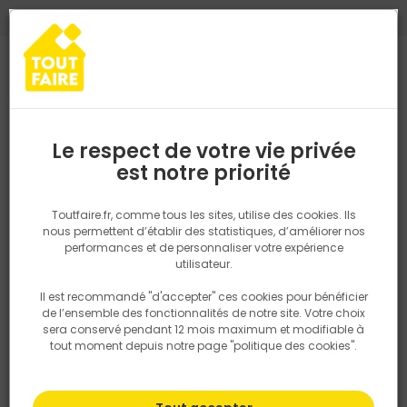
0
0
TROUVEZ VOTRE MAGASIN TOUT FAIRE
Choisir mon magasin
Saisissez votre région pour les informations de stock et de
livraison. Votre emplacement ne sera pas partagé.
Le respect de votre vie privée
Retrouvez les délais et options de
est notre priorité
Accueil
PRODUITS
Fenêtre, porte, menuiserie
Intérieur
Agen
livraison ainsi que les disponibiltiés en
magasin
P. ex. Ile de france
Toutfaire.fr, comme tous les sites, utilise des cookies. Ils
nous permettent d’établir des statistiques, d’améliorer nos
performances et de personnaliser votre expérience
Rechercher
utilisateur.
Il est recommandé "d'accepter" ces cookies pour bénéficier
Nous utilisons des cookies pour fournir ce service. En
de l’ensemble des fonctionnalités de notre site. Votre choix
savoir plus sur la façon dont nous utilisons les cookies
sera conservé pendant 12 mois maximum et modifiable à
dans notre politique.
tout moment depuis notre page "politique des cookies".