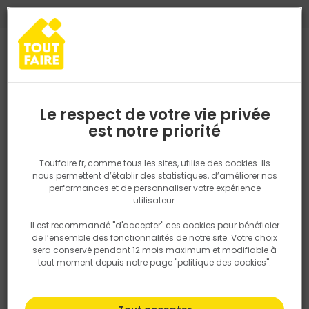
0
0
TROUVEZ VOTRE MAGASIN TOUT FAIRE
Choisir mon magasin
Saisissez votre région pour les informations de stock et de
livraison. Votre emplacement ne sera pas partagé.
Le respect de votre vie privée
Retrouvez les délais et options de
est notre priorité
Accueil
PRODUITS
Outillage & équipement
Chaussures Hautes
livraison ainsi que les disponibiltiés en
magasin
P. ex. Ile de france
Toutfaire.fr, comme tous les sites, utilise des cookies. Ils
nous permettent d’établir des statistiques, d’améliorer nos
performances et de personnaliser votre expérience
Rechercher
utilisateur.
Il est recommandé "d'accepter" ces cookies pour bénéficier
Nous utilisons des cookies pour fournir ce service. En
de l’ensemble des fonctionnalités de notre site. Votre choix
savoir plus sur la façon dont nous utilisons les cookies
sera conservé pendant 12 mois maximum et modifiable à
dans notre politique.
tout moment depuis notre page "politique des cookies".