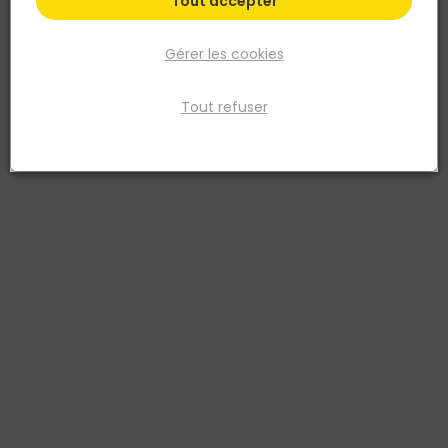
Tout accepter
Gérer les cookies
Tout refuser
DELTA PLUS
Chaussures Hautes - SAGA2 S3S SR- Cuir-
Marron- T.45
Réf. 3295249293024
La chaussure haute en cuir SAGA2 S3 marron taille 45 est un
modèle robuste et élégant, conçu pour garantir sécurité et confort.
Idéale pour les professionnels nécessitant une protection efficace,
cette chaussure allie esthétique et fonctionnalité, s'adaptant à de
nombreux environnements de travail.
Existe aussi en :