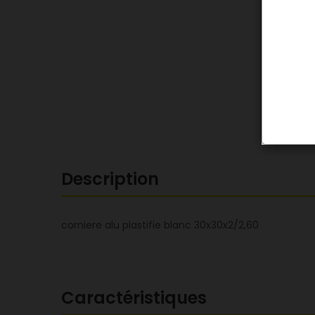
Description
corniere alu plastifie blanc 30x30x2/2,60
Caractéristiques