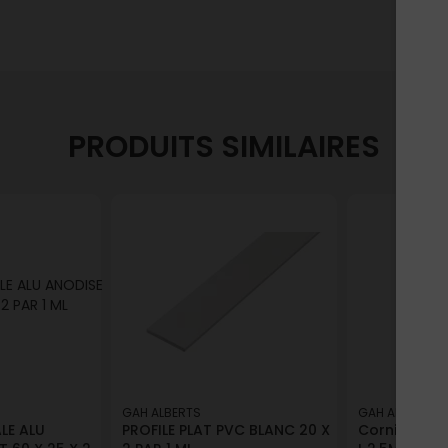
PRODUITS SIMILAIRES
GAH ALBERTS
GAH ALBERTS
LE ALU
PROFILE PLAT PVC BLANC 20 X
Cornière plâ