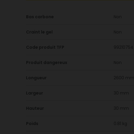
Bas carbone
Non
Craint le gel
Non
Code produit TFP
99210754
Produit dangereux
Non
Longueur
2600 m
Largeur
30 mm
Hauteur
30 mm
Poids
0.81 kg