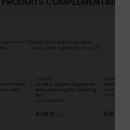
PRODUITS COMPLÉMENTAIRES
COBALTIX
THIRARD
e aux lettres
Lot de 2 sangles bagagères
Serrure enc
ec 2 clés
avec came à griffe 25mm Lg
à condamnat
3m
3150269011013
3700056089154
4,09 €
8,90 €
TTC
TT