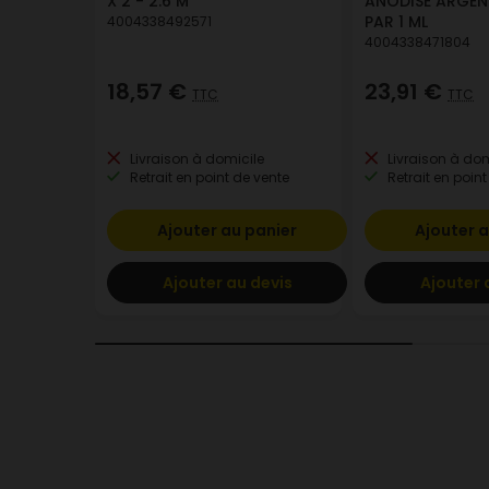
X 2 - 2.6 M
ANODISE ARGENT
PAR 1 ML
4004338492571
4004338471804
18,57 €
23,91 €
TTC
TTC
Livraison à domicile
Livraison à dom
Retrait en point de vente
Retrait en point
Ajouter au panier
Ajouter a
Ajouter au devis
Ajouter 