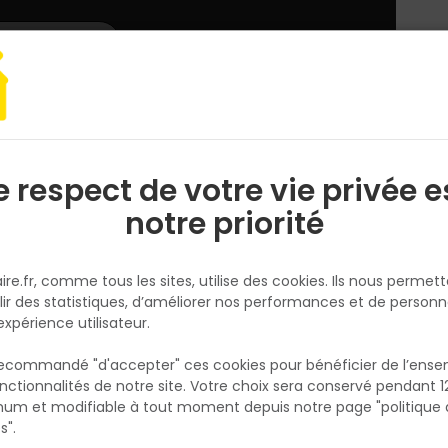
L'enseigne
Nous rejoindre
Services
DEMANDER
CATALOGUES
UN
DEVIS/PRIX
erie bâtiment
Fer et profilés
CORNIERE ALU PLASTIFIE BLANC 30 X 30 X 2 
e respect de votre vie privée e
S
l
notre priorité
GAH ALBERTS
CORNIERE ALU PLASTIFIE BLANC 
ire.fr, comme tous les sites, utilise des cookies. Ils nous permet
30 X 2 - 2.6 M
lir des statistiques, d’améliorer nos performances et de personn
Réf. 4004338474966
expérience utilisateur.
corniere alu plastifie blanc 30x30x2/2,60
 recommandé "d'accepter" ces cookies pour bénéficier de l’ens
nctionnalités de notre site. Votre choix sera conservé pendant 1
N
Voir plus
p
um et modifiable à tout moment depuis notre page "politique 
p
s".
Fiche produit