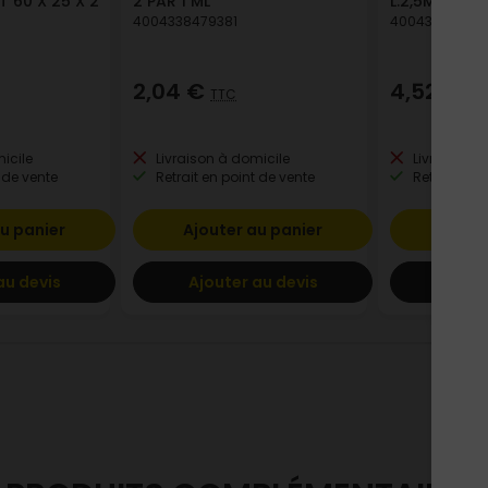
 60 X 25 X 2
2 PAR 1 ML
L.2,5M
4004338479381
40043384796
2,04 €
4,52 €
TTC
TT
icile
Livraison à domicile
Livraison à
 de vente
Retrait en point de vente
Retrait en p
u panier
Ajouter au panier
Ajout
au devis
Ajouter au devis
Ajout