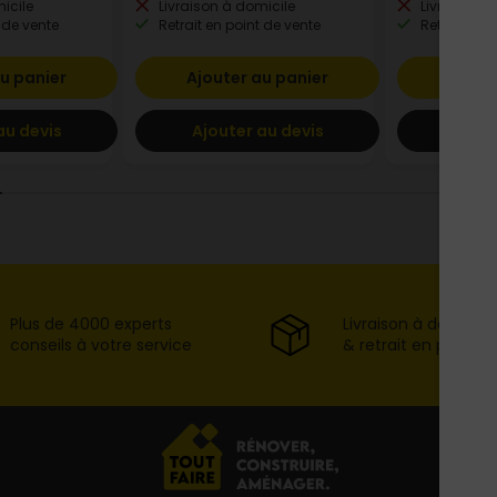
icile
Livraison à domicile
Livraison à
 de vente
Retrait en point de vente
Retrait en p
u panier
Ajouter au panier
Ajout
au devis
Ajouter au devis
Ajout
Plus de 4000 experts
Livraison à domicil
conseils à votre service
& retrait en point d