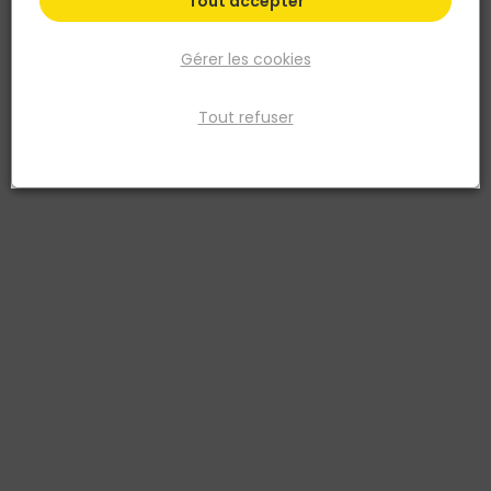
Tout accepter
Gérer les cookies
Tout refuser
NUUK
Ecran pare pluie FA5000-n3 3x50M
Réf. 3760378090481
L'ARCUS FA5000 300 est un écran pare-pluie spécialement conçu
pour les bardages ajourés, offrant une protection efficace contre
les infiltrations d'eau. Avec une ouverture de 3 cm et une surface
ouverte représentant 40% de sa superficie, il favorise une
circulation d'air optimale tout en empêchant les infiltrations d'eau.
Mesurant 3 mètre sur 50 mètres, il assure une couverture étendue