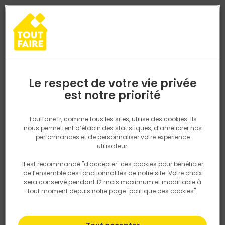
0
0
TROUVEZ VOTRE MAGASIN TOUT FAIRE
Choisir mon magasin
Saisissez votre région pour les informations de stock et de
livraison. Votre emplacement ne sera pas partagé.
Le respect de votre vie privée
Retrouvez les délais et options de
est notre priorité
Accueil
PRODUITS
Gros oeuvre, charpente, couverture
Couvert
livraison ainsi que les disponibiltiés en
magasin
P. ex. Ile de france
Toutfaire.fr, comme tous les sites, utilise des cookies. Ils
nous permettent d’établir des statistiques, d’améliorer nos
performances et de personnaliser votre expérience
Rechercher
utilisateur.
Il est recommandé "d'accepter" ces cookies pour bénéficier
Nous utilisons des cookies pour fournir ce service. En
de l’ensemble des fonctionnalités de notre site. Votre choix
savoir plus sur la façon dont nous utilisons les cookies
sera conservé pendant 12 mois maximum et modifiable à
dans notre politique.
tout moment depuis notre page "politique des cookies".