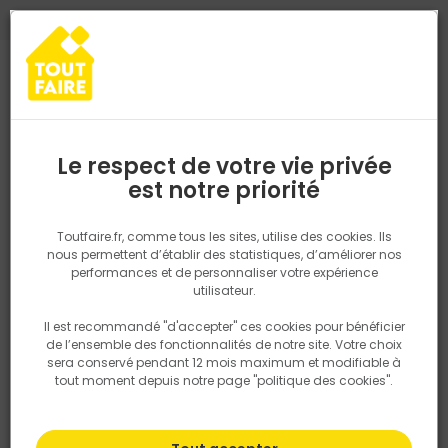
0
0
TROUVEZ VOTRE MAGASIN TOUT FAIRE
Choisir mon magasin
Saisissez votre région pour les informations de stock et de
livraison. Votre emplacement ne sera pas partagé.
Le respect de votre vie privée
Retrouvez les délais et options de
est notre priorité
Accueil
PRODUITS
Outillage & équipement
Outillage électropor
livraison ainsi que les disponibiltiés en
magasin
P. ex. Ile de france
Toutfaire.fr, comme tous les sites, utilise des cookies. Ils
nous permettent d’établir des statistiques, d’améliorer nos
performances et de personnaliser votre expérience
Rechercher
utilisateur.
Il est recommandé "d'accepter" ces cookies pour bénéficier
Nous utilisons des cookies pour fournir ce service. En
de l’ensemble des fonctionnalités de notre site. Votre choix
savoir plus sur la façon dont nous utilisons les cookies
sera conservé pendant 12 mois maximum et modifiable à
dans notre politique.
tout moment depuis notre page "politique des cookies".