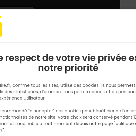
L'enseigne
Nous rejoindre
Services
DEMANDER
CATALOGUES
UN
DEVIS/PRIX
arquet, lambris
Parquet
Kit de démarrage ELEGANT Bâton Rompu - 5
e respect de votre vie privée e
S
l
notre priorité
ALSAFLOORING
Kit de démarrage ELEGANT Bât
ire.fr, comme tous les sites, utilise des cookies. Ils nous permet
Rompu - 560 Stromboli
lir des statistiques, d’améliorer nos performances et de personn
Réf. 3512486008304
expérience utilisateur.
BR XLOCK GAMME ELEGANT - 2 triangles/lot
 recommandé "d'accepter" ces cookies pour bénéficier de l’ens
nctionnalités de notre site. Votre choix sera conservé pendant 1
N
Voir plus
p
um et modifiable à tout moment depuis notre page "politique 
p
s".
Fiche produit