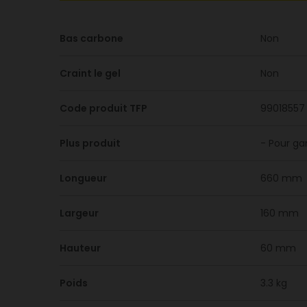
Bas carbone
Non
Craint le gel
Non
Code produit TFP
99018557
Plus produit
- Pour ga
Longueur
660 mm
Largeur
160 mm
Hauteur
60 mm
Poids
3.3 kg