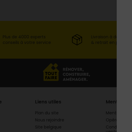
Plus de 4000 experts
Livraison à domicil
conseils à votre service
& retrait en point d
e
Liens utiles
Mentions
Plan du site
Mentions lég
Nous rejoindre
Opération 
Site belgique
Conditions g
vente