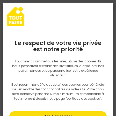
0
0
TROUVEZ VOTRE MAGASIN TOUT FAIRE
Choisir mon magasin
Saisissez votre région pour les informations de stock et de
livraison. Votre emplacement ne sera pas partagé.
Le respect de votre vie privée
Retrouvez les délais et options de
est notre priorité
Accueil
PRODUITS
Revêtement sol et mur, finition
Peinture et t
livraison ainsi que les disponibiltiés en
magasin
P. ex. Ile de france
Toutfaire.fr, comme tous les sites, utilise des cookies. Ils
nous permettent d’établir des statistiques, d’améliorer nos
performances et de personnaliser votre expérience
Rechercher
utilisateur.
Il est recommandé "d'accepter" ces cookies pour bénéficier
Nous utilisons des cookies pour fournir ce service. En
de l’ensemble des fonctionnalités de notre site. Votre choix
savoir plus sur la façon dont nous utilisons les cookies
sera conservé pendant 12 mois maximum et modifiable à
dans notre politique.
tout moment depuis notre page "politique des cookies".