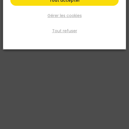
Tout accepter
Gérer les cookies
Tout refuser
BLANCHON
Lasure TECH WOOD - Chêne Moyen - Pot 1L
Réf. 3239911220444
1ère lasure toutes essences de bois, y compris peu ou non
imprégnables tels que mélèze, douglas, red cedar, chêne ou
thermotraités. Très haute résistance aux UV et intempéries. Finition
optimale grâce à une meilleure imprégnation du bois et une
grande souplesse du film protecteur. Aspect satiné avec un rendu