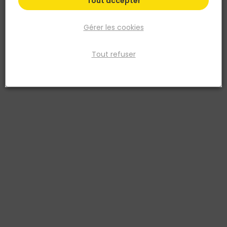
Tout accepter
Gérer les cookies
Tout refuser
BLANCHON
Lasure TECH WOOD - Incolore - Pot 5L
Réf. 3239911220536
La lasure TECH WOOD – teinte Incolore – pot 5 L est une lasure de
finition destinée à la protection et à la décoration des bois
extérieurs verticaux. Sa formulation polyuréthane-acrylique en
phase aqueuse assure une adhérence renforcée sur tous types de
bois, y compris les essences peu ou non imprégnables (mélèze,
douglas, red cedar, chêne), ainsi que les bois thermotraités ou