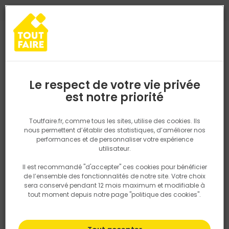
0
0
TROUVEZ VOTRE MAGASIN TOUT FAIRE
Choisir mon magasin
Saisissez votre région pour les informations de stock et de
livraison. Votre emplacement ne sera pas partagé.
Le respect de votre vie privée
Retrouvez les délais et options de
est notre priorité
Accueil
PRODUITS
Revêtement sol et mur, finition
Peinture et t
livraison ainsi que les disponibiltiés en
magasin
P. ex. Ile de france
Toutfaire.fr, comme tous les sites, utilise des cookies. Ils
nous permettent d’établir des statistiques, d’améliorer nos
performances et de personnaliser votre expérience
Rechercher
utilisateur.
Il est recommandé "d'accepter" ces cookies pour bénéficier
Nous utilisons des cookies pour fournir ce service. En
de l’ensemble des fonctionnalités de notre site. Votre choix
savoir plus sur la façon dont nous utilisons les cookies
sera conservé pendant 12 mois maximum et modifiable à
dans notre politique.
tout moment depuis notre page "politique des cookies".