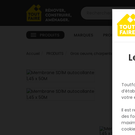
PRODUITS
MARQUES
PROMOTIONS
Accueil
PRODUITS
Gros oeuvre, charpente, couverture
L
Toutfa
d’étab
votre 
Il est
des fo
maxim
cookie