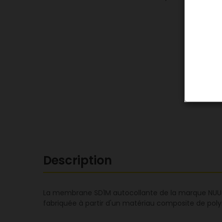
Description
La membrane SD1M autocollante de la marque NUUK e
fabriquée à partir d'un matériau composite de polym