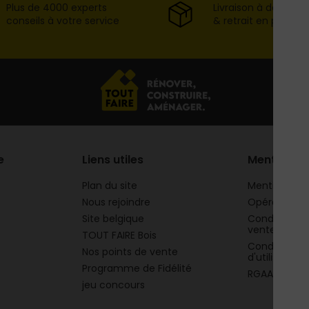
Plus de 4000 experts
Livraison à domicil
conseils à votre service
& retrait en point d
e
Liens utiles
Mentions
Plan du site
Mentions lég
Nous rejoindre
Opération 
Site belgique
Conditions g
vente
TOUT FAIRE Bois
Conditions g
Nos points de vente
d'utilisation
Programme de Fidélité
RGAA
jeu concours