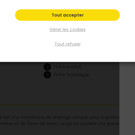
verre, ce qui lui confère une grande résista
une bonne durabilité.
Tout accepter
Voir plus
Gérer les cookies
Existe aussi en :
Tout refuser
1_45x50m
360mmx50m
Fiche produit
Fiche Technique
st une membrane de drainage conçue pour la protection des mur
ères et de fibres de verre, ce qui lui confère une grande résist