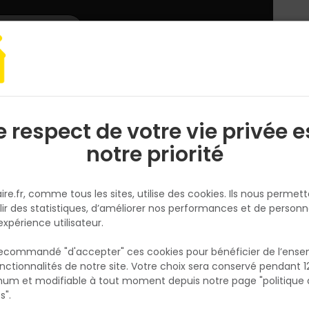
L'enseigne
Nous rejoindre
Services
DEMANDER
CATALOGUES
UN
DEVIS/PRIX
Gros oeuvre
Membrane SD1M autocollante 1,45 x 50M
e respect de votre vie privée e
S
l
notre priorité
NUUK
Membrane SD1M autocollante 1
ire.fr, comme tous les sites, utilise des cookies. Ils nous permet
x 50M
lir des statistiques, d’améliorer nos performances et de personn
Réf. 3760378090214
expérience utilisateur.
La membrane SD1M 1,45 x 50M autocollante 
 recommandé "d'accepter" ces cookies pour bénéficier de l’ens
marque NUUK est une membrane de draina
nctionnalités de notre site. Votre choix sera conservé pendant 1
N
conçue pour la protection des murs contre 
p
um et modifiable à tout moment depuis notre page "politique 
p
infiltrations d'eau. Elle est fabriquée à partir
s".
matériau composite de polymères et de fib