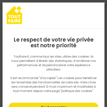
0
0
TROUVEZ VOTRE MAGASIN TOUT FAIRE
Choisir mon magasin
Saisissez votre région pour les informations de stock et de
livraison. Votre emplacement ne sera pas partagé.
Le respect de votre vie privée
Retrouvez les délais et options de
est notre priorité
Accueil
PRODUITS
Outillage & équipement
Pantalon ALON - Noi
livraison ainsi que les disponibiltiés en
magasin
P. ex. Ile de france
Toutfaire.fr, comme tous les sites, utilise des cookies. Ils
nous permettent d’établir des statistiques, d’améliorer nos
performances et de personnaliser votre expérience
Rechercher
utilisateur.
Il est recommandé "d'accepter" ces cookies pour bénéficier
Nous utilisons des cookies pour fournir ce service. En
de l’ensemble des fonctionnalités de notre site. Votre choix
savoir plus sur la façon dont nous utilisons les cookies
sera conservé pendant 12 mois maximum et modifiable à
dans notre politique.
tout moment depuis notre page "politique des cookies".