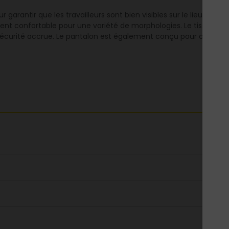
 garantir que les travailleurs sont bien visibles sur le lieu de t
ment confortable pour une variété de morphologies. Le tissu haute v
 sécurité accrue. Le pantalon est également conçu pour offrir 