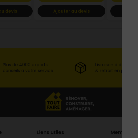
au devis
Ajouter au devis
Ajout
Plus de 4000 experts
Livraison à domicil
conseils à votre service
& retrait en point d
e
Liens utiles
Mentions