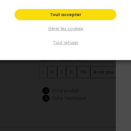
variété de morphologies. Le tissu haute visibi
est certifié pour une visibilité maximale, tan
Tout accepter
que les bandes réfléchissantes offrent une
sécurité accrue. Le pantalon est également
Gérer les cookies
conçu pour offrir une résistance accrue, 
dans des environnements exigeants.
Tout refuser
Voir plus
Existe aussi en :
L
M
S
XL
XXL
Voir plus
Fiche produit
Fiche Technique