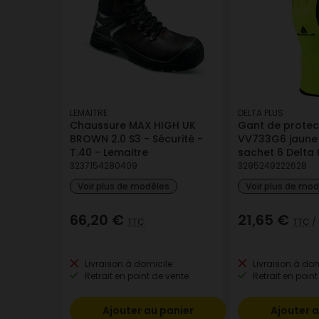
LEMAITRE
DELTA PLUS
Chaussure MAX HIGH UK
Gant de protec
BROWN 2.0 S3 - Sécurité -
VV733G6 jaune 
T.40 - Lemaitre
sachet 6 Delta 
3237154280409
3295249222628
Voir plus de modèles
Voir plus de mo
66,20 €
21,65 €
TTC
TTC
/
Livraison à domicile
Livraison à dom
Retrait en point de vente
Retrait en point
Ajouter au panier
Ajouter a