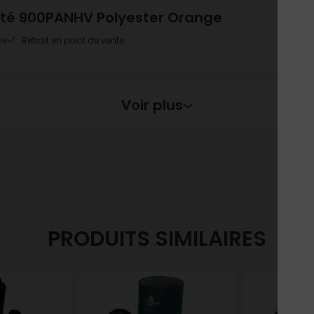
lité 900PANHV Polyester Orange
le
Retrait en point de vente
Voir plus
lité 900PANHV Orange T.3xL
le
Retrait en point de vente
PRODUITS SIMILAIRES