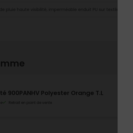
de pluie haute visibilité, imperméable enduit PU sur textile renfo
gamme
lité 900PANHV Polyester Orange T.L
le
Retrait en point de vente