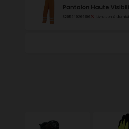
Pantalon Haute Visibi
3295249266196
Livraison à domici
DELTA PLUS
Pantalon Haute Visibi
3295249266202
Livraison à domici