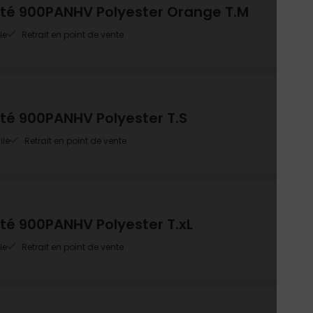
lité 900PANHV Polyester Orange T.M
le
Retrait en point de vente
ité 900PANHV Polyester T.S
ile
Retrait en point de vente
ité 900PANHV Polyester T.xL
le
Retrait en point de vente