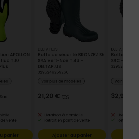
DELTA PLUS
DELTA PLUS
tion APOLLON
Botte de sécurité BRONZE2 S5
Botte de sé
fluo T.10
SRA Vert-Noir T.43 –
SRC - Kaki /N
Plus
DELTAPLUS
32952492590
3295249259266
dèles
Voir plus de modèles
Voir plus de
21,20 €
32,96 €
 Sac
TTC
T
icile
Livraison à domicile
Livraison à
 de vente
Retrait en point de vente
Retrait en p
u panier
Ajouter au panier
Ajout