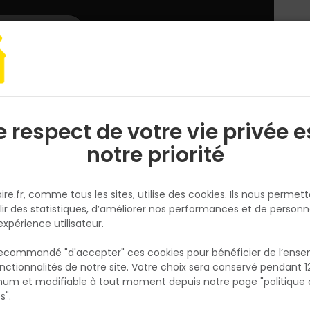
L'enseigne
Nous rejoindre
Services
DEMANDER
CATALOGUES
UN
DEVIS/PRIX
 Haute Visibilité 900PANHV Polyester Orange T.L
e respect de votre vie privée e
S
l
notre priorité
DELTA PLUS
Pantalon Haute Visibilité
ire.fr, comme tous les sites, utilise des cookies. Ils nous permet
900PANHV Polyester Orange T.
lir des statistiques, d’améliorer nos performances et de personn
Réf. 3295249266172
expérience utilisateur.
Le pantalon haute visibilité en orange est c
 recommandé "d'accepter" ces cookies pour bénéficier de l’ens
pour garantir que les travailleurs sont bien vi
nctionnalités de notre site. Votre choix sera conservé pendant 1
N
sur le lieu de travail, même dans des condit
p
um et modifiable à tout moment depuis notre page "politique 
p
faible luminosité. Disponible dans diverses tail
s".
assure un ajustement confortable pour une