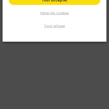
Tout accepter
Gérer les cookies
Tout refuser
NESPOLI
Peinture aérosol pour Hautes températures Alu
Bombe
Réf. 3524141806033
A base de résine siliconée. Haute température. Séchage rapide.
S'applique sur le fer. Idéal pour rénover ou raviver les barbecues,
cheminées, poêles…
Voir plus
Fiche produit