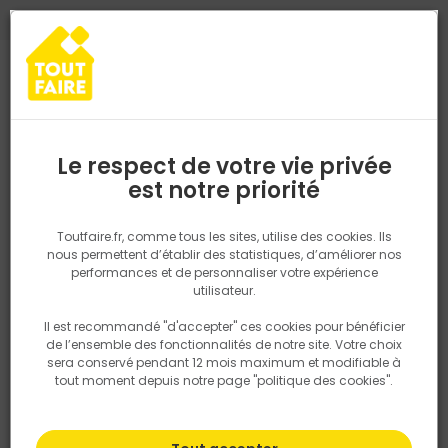
0
0
TROUVEZ VOTRE MAGASIN TOUT FAIRE
Choisir mon magasin
Saisissez votre région pour les informations de stock et de
livraison. Votre emplacement ne sera pas partagé.
Le respect de votre vie privée
Retrouvez les délais et options de
est notre priorité
Accueil
PRODUITS
Revêtement sol et mur, finition
Peinture et t
livraison ainsi que les disponibiltiés en
magasin
P. ex. Ile de france
Toutfaire.fr, comme tous les sites, utilise des cookies. Ils
nous permettent d’établir des statistiques, d’améliorer nos
performances et de personnaliser votre expérience
Rechercher
utilisateur.
Il est recommandé "d'accepter" ces cookies pour bénéficier
Nous utilisons des cookies pour fournir ce service. En
de l’ensemble des fonctionnalités de notre site. Votre choix
savoir plus sur la façon dont nous utilisons les cookies
sera conservé pendant 12 mois maximum et modifiable à
dans notre politique.
tout moment depuis notre page "politique des cookies".