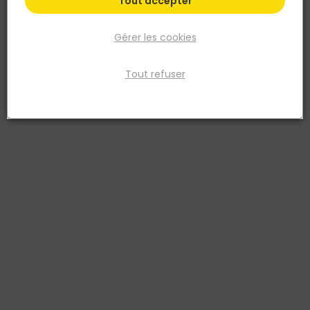
Tout accepter
Gérer les cookies
Tout refuser
NESPOLI
Peinture aérosol professionnelle - Argent - Bombe
de 400ML
Réf. 3524141800277
Aérosol de peinture alkyde. Effet métaux précieux. Tous supports
sauf carrosseries. Intérieur uniquement. Séchage rapide. 400 ml.
Voir plus
Fiche produit