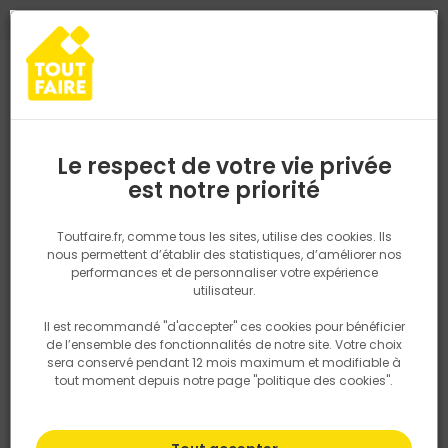
0
0
TROUVEZ VOTRE MAGASIN TOUT FAIRE
Choisir mon magasin
Saisissez votre région pour les informations de stock et de
livraison. Votre emplacement ne sera pas partagé.
Le respect de votre vie privée
Retrouvez les délais et options de
est notre priorité
Accueil
PRODUITS
Revêtement sol et mur, finition
Peinture et t
livraison ainsi que les disponibiltiés en
magasin
P. ex. Ile de france
Toutfaire.fr, comme tous les sites, utilise des cookies. Ils
nous permettent d’établir des statistiques, d’améliorer nos
performances et de personnaliser votre expérience
Rechercher
utilisateur.
Il est recommandé "d'accepter" ces cookies pour bénéficier
Nous utilisons des cookies pour fournir ce service. En
de l’ensemble des fonctionnalités de notre site. Votre choix
savoir plus sur la façon dont nous utilisons les cookies
sera conservé pendant 12 mois maximum et modifiable à
dans notre politique.
tout moment depuis notre page "politique des cookies".