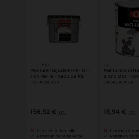
CECIL PRO
OXI
Peinture façade PEF PLIO -
Peinture Anti Hu
Ton Pierre - Seau de 10L
Blanc Mat - Pot
3153890288120
3285820005290
156,52 €
18,94 €
TTC
TTC
Livraison à domicile
Livraison à dom
Retrait en point de vente
Retrait en point