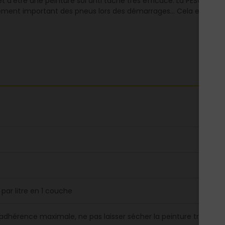
t d’être une peinture sol anti tache très efficace. La PESOL rés
fement important des pneus lors des démarrages… Cela en fait u
 par litre en 1 couche
adhérence maximale, ne pas laisser sécher la peinture trop lon