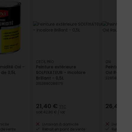
CECIL PRO
OXI
midité Oxi -
Peinture extérieure
Peinture Mu
 de 0,5L
SOLFIXATEUR - Incolore
OxI Rouge Vi
Brillant - 0,5L
32858200063
3153890288175
21,40 €
26,46 €
TTC
T
soit
42,80 €
/ lot
icile
Livraison à domicile
Livraison à
 de vente
Retrait en point de vente
Retrait en p