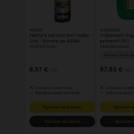
NESPOLI
ALGIMOUSS
Peinture aérosol Anti rouille -
Traitement Alg
Gris - Bombe de 400ML
préventif 30 L
3524141806057
3490260010043
Voir plus de mo
8,57 €
87,80 €
TTC
TTC
Livraison à domicile
Livraison à dom
Retrait en point de vente
Retrait en point
Ajouter au panier
Ajouter a
Ajouter au devis
Ajouter 