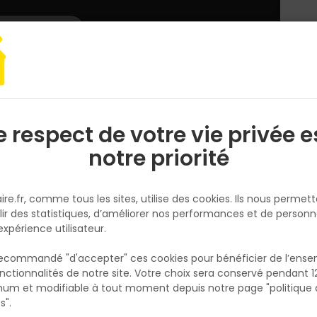
L'enseigne
Nous rejoindre
Services
DEMANDER
CATALOGUES
UN
DEVIS/PRIX
inture et traitement bois
Peinture extérieure SOLPEINTURE - Rouge brique 
e respect de votre vie privée e
S
l
notre priorité
CECIL PRO
Peinture extérieure SOLPEINTUR
ire.fr, comme tous les sites, utilise des cookies. Ils nous permet
Rouge brique Satin - 0,5L
lir des statistiques, d’améliorer nos performances et de personn
Réf. 3153890288250
expérience utilisateur.
Peinture spéciale sol destinée à la protectio
 recommandé "d'accepter" ces cookies pour bénéficier de l’ens
la décoration des sols intérieurs et extérieur
nctionnalités de notre site. Votre choix sera conservé pendant 1
N
abri. Technologie polyuréthane : rendu très l
p
um et modifiable à tout moment depuis notre page "politique 
p
Peinture sol haute résistance au trafic. Sa
s".
technologie lui permet d’être une peinture s