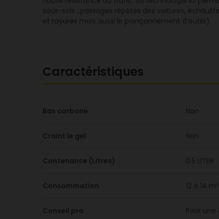
haute résistance au trafic. Sa technologie lui perme
sous-sols : passages répétés des voitures, échauf
et rayures mais aussi le poinçonnement d’outils).
Caractéristiques
Bas carbone
Non
Craint le gel
Non
Contenance (Litres)
0.5 LITER
Consommation
12 à 14 m²
Conseil pro
Pour une 