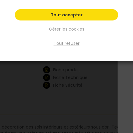
tache très efficace. La PESOL résiste aux
conditions extrêmes des sols garages et so
Tout accepter
: passages répétés des voitures, échauffe
important des pneus lors des démarrages… 
Gérer les cookies
en fait une peinture anti rayure (protège c
les chocs et rayures mais aussi le poinçon
Tout refuser
d’outils).
Voir plus
Fiche produit
Fiche Technique
Fiche Sécurité
a décoration des sols intérieurs et extérieurs sous abri. Technolog