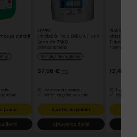
SOPPEC
BLANCHON
imouss curatif
Enrobé à Froid ENROVIT Noir -
Mastic Bois 
Seau de 25KG
Tube de 40
3598300006510
3239917100214
dèles
Voir plus de modèles
37,96 €
12,47 €
TTC
T
icile
Livraison à domicile
Livraison à
 de vente
Retrait en point de vente
Retrait en p
u panier
Ajouter au panier
Ajout
au devis
Ajouter au devis
Ajout