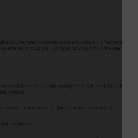
ie Polyuréthane: Haute résistance au trafic. Elle forme un film tr
 ou extérieurs, sous abri : garages, sous sols, balcons, ateliers, 
istance à l’abrasion et aux passages de voitures Protection contre
aux rayures
 prouvée : test normalisé. Qualité de l'air intérieur : C .
ouleau, pistolet