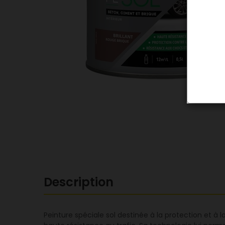
Description
Peinture spéciale sol destinée à la protection et à l