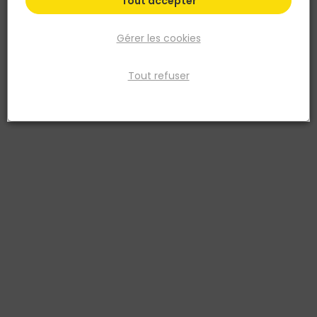
Tout accepter
Gérer les cookies
Tout refuser
JOUPLAST
Plaque stabilisatrice ALVEPLAC pour graviers
1166x1600x30 mm Gris - Avec géotextile inclus -
JOUPLAST
Réf. 3441290003895
Plaque stabilisatrice ALVEPLAC pour graviers 1166x1600x30 mm Gris
- Avec géotextile inclus - JOUPLAST est un géotextile
d’assainissement SICAM destiné aux systèmes d’épandage et de