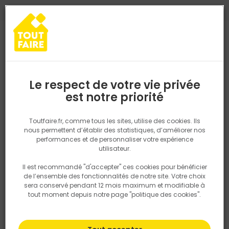
0
0
TROUVEZ VOTRE MAGASIN TOUT FAIRE
Choisir mon magasin
Saisissez votre région pour les informations de stock et de
livraison. Votre emplacement ne sera pas partagé.
Le respect de votre vie privée
Retrouvez les délais et options de
est notre priorité
Accueil
PRODUITS
Aménagement extérieur
Aménagement pa
livraison ainsi que les disponibiltiés en
magasin
P. ex. Ile de france
Toutfaire.fr, comme tous les sites, utilise des cookies. Ils
nous permettent d’établir des statistiques, d’améliorer nos
performances et de personnaliser votre expérience
Rechercher
utilisateur.
Il est recommandé "d'accepter" ces cookies pour bénéficier
Nous utilisons des cookies pour fournir ce service. En
de l’ensemble des fonctionnalités de notre site. Votre choix
savoir plus sur la façon dont nous utilisons les cookies
sera conservé pendant 12 mois maximum et modifiable à
dans notre politique.
tout moment depuis notre page "politique des cookies".