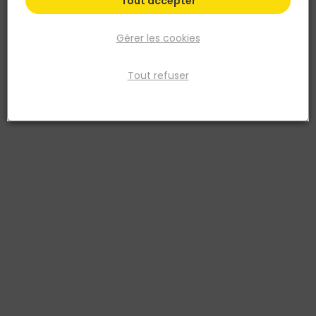
Tout accepter
Gérer les cookies
Tout refuser
DEBARGE
Poteau Alu Clôture EVOLU H34 - 60x75x2300mm -
Noir
Réf. 3760193238013
Pour clôture de la gamme Evolu H34
Voir plus
Fiche produit
Prix
TTC