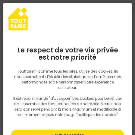
0
0
TROUVEZ VOTRE MAGASIN TOUT FAIRE
Choisir mon magasin
Saisissez votre région pour les informations de stock et de
livraison. Votre emplacement ne sera pas partagé.
Le respect de votre vie privée
Retrouvez les délais et options de
est notre priorité
Accueil
PRODUITS
Aménagement extérieur
Portail, clotûre
P
livraison ainsi que les disponibiltiés en
magasin
P. ex. Ile de france
Toutfaire.fr, comme tous les sites, utilise des cookies. Ils
nous permettent d’établir des statistiques, d’améliorer nos
performances et de personnaliser votre expérience
Rechercher
utilisateur.
Il est recommandé "d'accepter" ces cookies pour bénéficier
Nous utilisons des cookies pour fournir ce service. En
de l’ensemble des fonctionnalités de notre site. Votre choix
savoir plus sur la façon dont nous utilisons les cookies
sera conservé pendant 12 mois maximum et modifiable à
dans notre politique.
tout moment depuis notre page "politique des cookies".