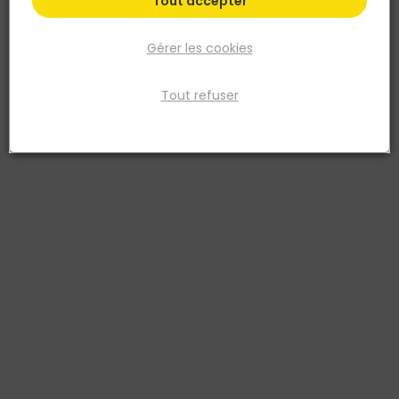
Tout accepter
Gérer les cookies
Tout refuser
FIBERDECK
Poteau Alu pour clôture composite BOSTON
60x70mm Ht1,24m
Réf. 3700421819164
Poteau aluminium ECO Anthracite gamme BOSTON
60x70x1240mm - RAL7016
Voir plus