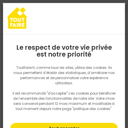
0
0
TROUVEZ VOTRE MAGASIN TOUT FAIRE
Choisir mon magasin
Saisissez votre région pour les informations de stock et de
livraison. Votre emplacement ne sera pas partagé.
Le respect de votre vie privée
Retrouvez les délais et options de
est notre priorité
Accueil
PRODUITS
Aménagement extérieur
Poteau Alu pour c
livraison ainsi que les disponibiltiés en
magasin
P. ex. Ile de france
Toutfaire.fr, comme tous les sites, utilise des cookies. Ils
nous permettent d’établir des statistiques, d’améliorer nos
performances et de personnaliser votre expérience
Rechercher
utilisateur.
Il est recommandé "d'accepter" ces cookies pour bénéficier
Nous utilisons des cookies pour fournir ce service. En
de l’ensemble des fonctionnalités de notre site. Votre choix
savoir plus sur la façon dont nous utilisons les cookies
sera conservé pendant 12 mois maximum et modifiable à
dans notre politique.
tout moment depuis notre page "politique des cookies".