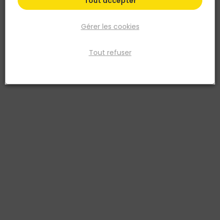
Tout accepter
Gérer les cookies
Tout refuser
PAREXLANKO
Procédé d'étanchéité PROLI IMPER (SEPI+SPEC) E3
P3 7kg (598)
Réf. 3555432236727
Ce produit est un système d'étanchéité en plancher intermédiaire
et de protection à l'eau sous carrelage. Il est monocomposant,
prêt à l'emploi à séchage très rapide : 30 à 60 min entre les deux
couches et pose carrelage après 1h30. Utilisable sur neuf ou
Voir plus
Fiche produit