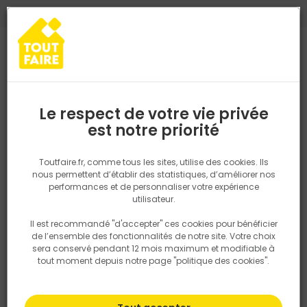
0
0
TROUVEZ VOTRE MAGASIN TOUT FAIRE
Choisir mon magasin
Saisissez votre région pour les informations de stock et de
livraison. Votre emplacement ne sera pas partagé.
Le respect de votre vie privée
Retrouvez les délais et options de
est notre priorité
Accueil
PRODUITS
Revêtement sol et mur, finition
Carrelage
livraison ainsi que les disponibiltiés en
magasin
P. ex. Ile de france
Toutfaire.fr, comme tous les sites, utilise des cookies. Ils
nous permettent d’établir des statistiques, d’améliorer nos
performances et de personnaliser votre expérience
Rechercher
utilisateur.
Il est recommandé "d'accepter" ces cookies pour bénéficier
Nous utilisons des cookies pour fournir ce service. En
de l’ensemble des fonctionnalités de notre site. Votre choix
savoir plus sur la façon dont nous utilisons les cookies
sera conservé pendant 12 mois maximum et modifiable à
dans notre politique.
tout moment depuis notre page "politique des cookies".