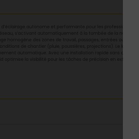
on d’éclairage autonome et performante pour les professionnels
éseau, s’activant automatiquement à la tombée de la nuit selo
rage homogène des zones de travail, passages, entrées ou espac
nditions de chantier (pluie, poussières, projections). Le kit i
chement automatique. Avec une installation rapide sans câble, i
 optimise la visibilité pour les tâches de précision en extérieur.