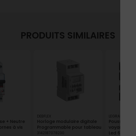
PRODUITS SIMILAIRES
DEBFLEX
LEGRAND
se + Neutre
Horloge modulaire digitale
Poussoir lu
rnes à vis
Programmable pour tableau
voyant Mosa
Led 6A
3142187078230