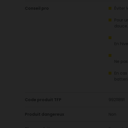
Conseil pro
Éviter 
Pour u
douce.
En hiv
Ne pas
En cas
batteri
Code produit TFP
99211891
Produit dangereux
Non