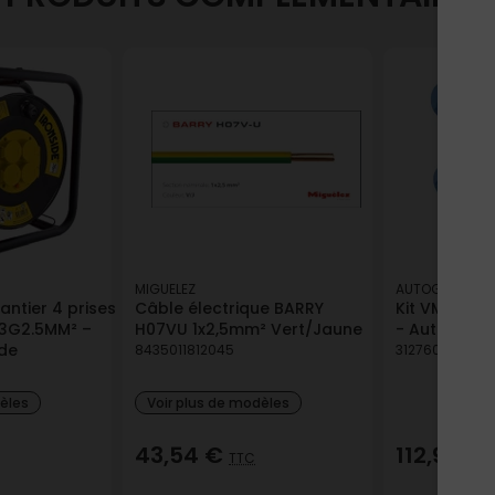
MIGUELEZ
AUTOGYRE
antier 4 prises
Câble électrique BARRY
Kit VMC simp
 3G2.5MM² –
H07VU 1x2,5mm² Vert/Jaune
- Autogyre
ide
8435011812045
312760913385
dèles
Voir plus de modèles
43,54 €
112,96 €
TTC