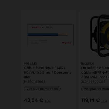
MIGUELEZ
IRONSIDE
Câble électrique BARRY
Enrouleur de ch
H07VU 1x2,5mm² Couronne
câble H07RN-F
Bleu
40M IP44 Irons
8435011812038
3394664000337
Voir plus de modèles
Voir plus de mo
43,54 €
119,14 €
TTC
TTC