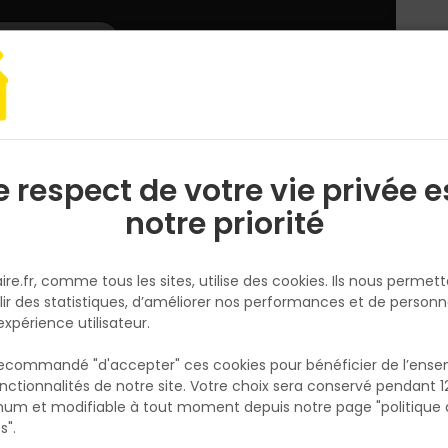
L'enseigne
Nous rejoindre
Services
DEMANDER
CATALOGUES
UN
DEVIS/PRIX
é
Eclairage
Projecteur solaire avec télécommande - 2000 LM - IP65
e respect de votre vie privée e
S
l
notre priorité
DEBFLEX
Projecteur solaire avec
ire.fr, comme tous les sites, utilise des cookies. Ils nous permet
télécommande - 2000 LM - IP
lir des statistiques, d’améliorer nos performances et de personn
Réf. 3142186007002
expérience utilisateur.
Conçu pour les environnements extérieurs
 recommandé "d'accepter" ces cookies pour bénéficier de l’ens
exigeants, le projecteur LED solaire 180W IP6
nctionnalités de notre site. Votre choix sera conservé pendant 1
N
froid assure un éclairage puissant et auto
p
um et modifiable à tout moment depuis notre page "politique 
p
grâce à son panneau photovoltaïque
s".
indépendant. Il s'adapte aux besoins du chan