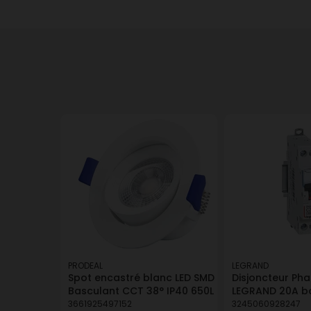
PRODEAL
LEGRAND
Spot encastré blanc LED SMD
Disjoncteur Pha
Basculant CCT 38° IP40 650L
LEGRAND 20A bo
3661925497152
3245060928247