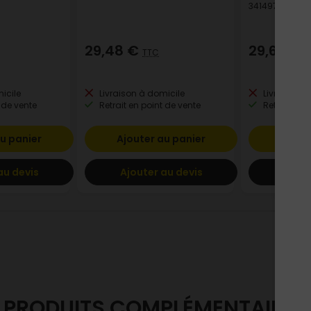
3414971681019
29,48 €
29,66 €
TTC
T
icile
Livraison à domicile
Livraison à
 de vente
Retrait en point de vente
Retrait en p
u panier
Ajouter au panier
Ajout
au devis
Ajouter au devis
Ajout
PRODUITS COMPLÉMENTAIRES