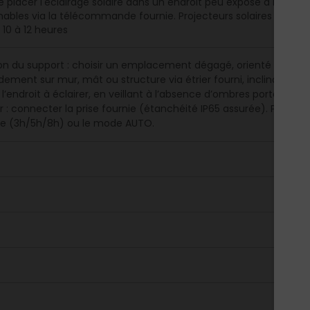
 placer l'éclairage solaire dans un endroit peu exposé à la lu
nables via la télécommande fournie. Projecteurs solaires Deb
 10 à 12 heures
on du support : choisir un emplacement dégagé, orienté plein su
lidement sur mur, mât ou structure via étrier fourni, inclinaison 
 à l’endroit à éclairer, en veillant à l’absence d’ombres portées
r : connecter la prise fournie (étanchéité IP65 assurée). Param
ge (3h/5h/8h) ou le mode AUTO.