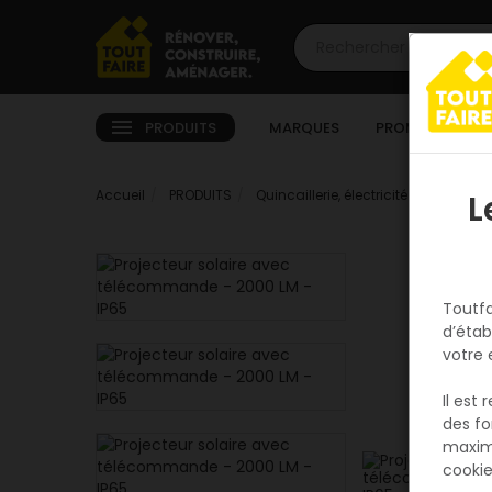
PRODUITS
MARQUES
PROMOTIONS
Accueil
PRODUITS
Quincaillerie, électricité
Electricit
L
Toutfa
d’étab
votre 
Il est
des fo
maxim
cookie