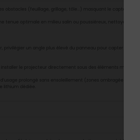
les obstacles (feuillage, grillage, tôle…) masquant le capteur sol
ne tenue optimale en milieu salin ou poussiéreux, nettoyer la su
er, privilégier un angle plus élevé du panneau pour capter un m
 installer le projecteur directement sous des éléments mobiles (
 d’usage prolongé sans ensoleillement (zones ombragées, tunnels
e lithium dédiée.