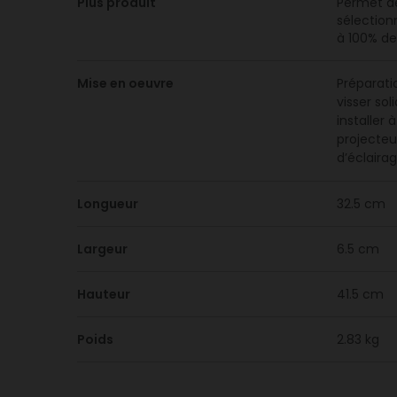
Plus produit
Permet de
sélection
à 100% de
Mise en oeuvre
Préparati
visser so
installer
projecteu
d’éclaira
Longueur
32.5 cm
Largeur
6.5 cm
Hauteur
41.5 cm
Poids
2.83 kg