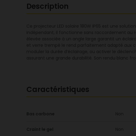
Description
Ce projecteur LED solaire 180W IP65 est une soluti
indépendant, il fonctionne sans raccordement au r
élevée associée à un angle large garantit un éclai
et verre trempé le rend parfaitement adapté aux co
moduler la durée d’éclairage, ou activer le déclen
assurant une grande durabilité. Son rendu blanc froid
Caractéristiques
Bas carbone
Non
Craint le gel
Non