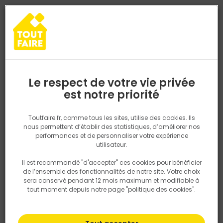
0
0
TROUVEZ VOTRE MAGASIN TOUT FAIRE
Choisir mon magasin
Saisissez votre région pour les informations de stock et de
livraison. Votre emplacement ne sera pas partagé.
Le respect de votre vie privée
Retrouvez les délais et options de
est notre priorité
Accueil
PRODUITS
Revêtement sol et mur, finition
Droguerie
livraison ainsi que les disponibiltiés en
magasin
P. ex. Ile de france
Toutfaire.fr, comme tous les sites, utilise des cookies. Ils
nous permettent d’établir des statistiques, d’améliorer nos
performances et de personnaliser votre expérience
Rechercher
utilisateur.
Il est recommandé "d'accepter" ces cookies pour bénéficier
Nous utilisons des cookies pour fournir ce service. En
de l’ensemble des fonctionnalités de notre site. Votre choix
savoir plus sur la façon dont nous utilisons les cookies
sera conservé pendant 12 mois maximum et modifiable à
dans notre politique.
tout moment depuis notre page "politique des cookies".