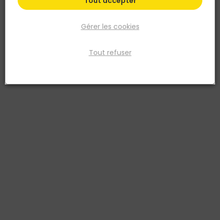
Tout accepter
Gérer les cookies
Tout refuser
BOSTIK
MASTIC ACRYLIQUE AFX 110 CARTOUCHE 310 ML
Réf. 3549212466312
Mastic de fixation acrylique hautes performances pour
l'agencement et la décoration en intérieur.
Voir plus
Fiche produit
Prix
TTC