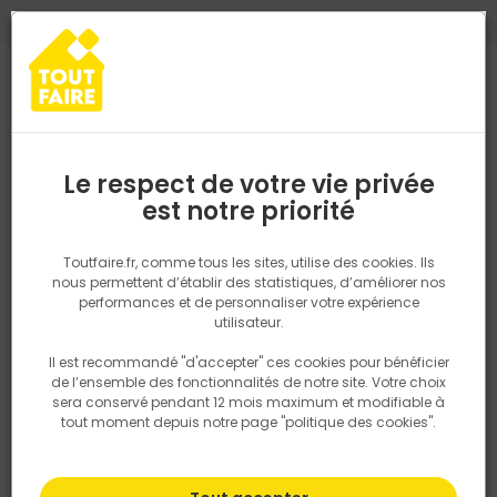
0
0
TROUVEZ VOTRE MAGASIN TOUT FAIRE
Choisir mon magasin
Saisissez votre région pour les informations de stock et de
livraison. Votre emplacement ne sera pas partagé.
Le respect de votre vie privée
Retrouvez les délais et options de
est notre priorité
Accueil
PRODUITS
Revêtement sol et mur, finition
Droguerie
livraison ainsi que les disponibiltiés en
magasin
P. ex. Ile de france
Toutfaire.fr, comme tous les sites, utilise des cookies. Ils
nous permettent d’établir des statistiques, d’améliorer nos
performances et de personnaliser votre expérience
Rechercher
utilisateur.
Il est recommandé "d'accepter" ces cookies pour bénéficier
Nous utilisons des cookies pour fournir ce service. En
de l’ensemble des fonctionnalités de notre site. Votre choix
savoir plus sur la façon dont nous utilisons les cookies
sera conservé pendant 12 mois maximum et modifiable à
dans notre politique.
tout moment depuis notre page "politique des cookies".