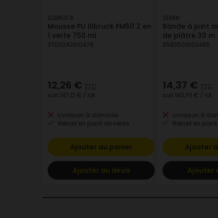
ILLBRUCK
SEMIN
Mousse PU Illbruck FM611 2 en
Bande à joint 
1 verte 750 ml
de plâtre 30 m
3700242610476
3585501002465
12,26 €
14,37 €
TTC
TTC
soit
147,12 €
/ lot
soit
143,70 €
/ lot
Livraison à domicile
Livraison à dom
Retrait en point de vente
Retrait en point
Ajouter au panier
Ajouter a
Ajouter au devis
Ajouter 