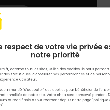
L'enseigne
Nous rejoindre
Services
DEMANDER
CATALOGUES
UN
DEVIS/PRIX
roguerie
Foudroyant puces et acariens ecogene pro 500 ml -tp18-
e respect de votre vie privée e
S
l
notre priorité
ECOGENE
Foudroyant puces et acariens
ire.fr, comme tous les sites, utilise des cookies. Ils nous permet
ecogene pro 500 ml -tp18-
lir des statistiques, d’améliorer nos performances et de personn
Réf. 3420900160609
expérience utilisateur.
Insecticide foudroyant pour traiter les textile
 recommandé "d'accepter" ces cookies pour bénéficier de l’ens
literie, la moquette contre les puces, tiques
nctionnalités de notre site. Votre choix sera conservé pendant 1
N
et acariens.
p
um et modifiable à tout moment depuis notre page "politique 
p
Composé de principes anti-parasitaires pui
s".
capables de tuer radicalement. Il assure un