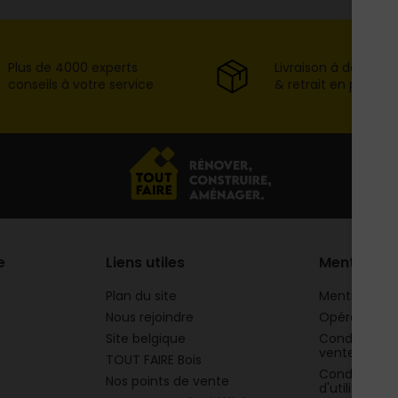
Plus de 4000 experts
Livraison à domicil
conseils à votre service
& retrait en point d
e
Liens utiles
Mentions
Plan du site
Mentions lég
Nous rejoindre
Opération 
Site belgique
Conditions g
vente
TOUT FAIRE Bois
Conditions g
Nos points de vente
d'utilisation