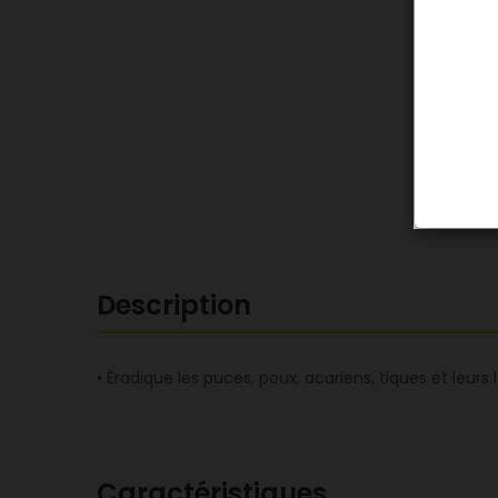
Description
• Éradique les puces, poux, acariens, tiques et leurs 
Caractéristiques