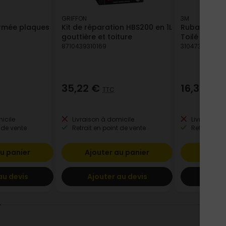
GRIFFON
3M
armée plaques
Kit de réparation HBS200 en 1L
Ruban adhés
gouttière et toiture
Toilé P353 
8710439310169
310473902825
35,22 €
16,32 €
TTC
T
icile
Livraison à domicile
Livraison à
 de vente
Retrait en point de vente
Retrait en p
u panier
Ajouter au panier
Ajout
au devis
Ajouter au devis
Ajout