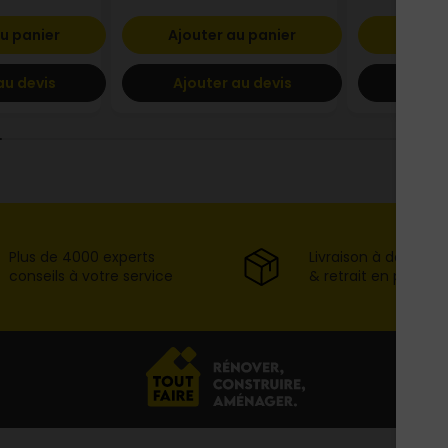
u panier
Ajouter au panier
Ajout
au devis
Ajouter au devis
Ajout
Plus de 4000 experts
Livraison à domicil
conseils à votre service
& retrait en point d