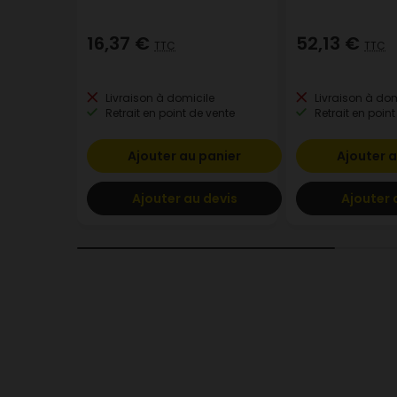
16,37 €
52,13 €
TTC
TTC
Livraison à domicile
Livraison à dom
Retrait en point de vente
Retrait en point
Ajouter au panier
Ajouter a
Ajouter au devis
Ajouter 