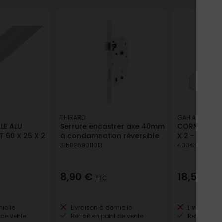
THIRARD
GAH ALBERTS
LE ALU
Serrure encastrer axe 40mm
CORNIERE PV
 60 X 25 X 2
à condamnation réversible
X 2 - 2.6 M
3150269011013
400433849257
8,90 €
18,57 €
TTC
T
icile
Livraison à domicile
Livraison à
 de vente
Retrait en point de vente
Retrait en p