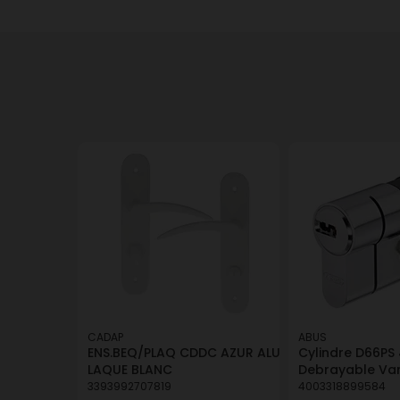
CADAP
ABUS
ENS.BEQ/PLAQ CDDC AZUR ALU
Cylindre D66PS
LAQUE BLANC
Debrayable Var
3393992707819
4003318899584