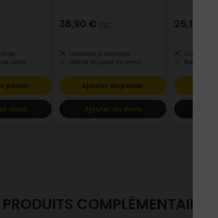
38,90 €
25,10 €
TTC
T
icile
Livraison à domicile
Livraison à
 de vente
Retrait en point de vente
Retrait en p
u panier
Ajouter au panier
Ajout
au devis
Ajouter au devis
Ajout
PRODUITS COMPLÉMENTAIRES