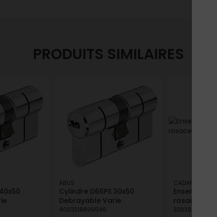
PRODUITS SIMILAIRES
ABUS
CADAP
 40x50
Cylindre D66PS 30x50
Ensemble de
ie
Debrayable Varie
rosace en a
4003318899546
339399275462