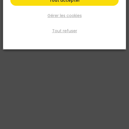
Tout accepter
Gérer les cookies
Tout refuser
ABUS
Cylindre D66PS 30x50 Debrayable Varie
Réf. 4003318899546
Fiche produit
Fiche Technique
Prix
TTC