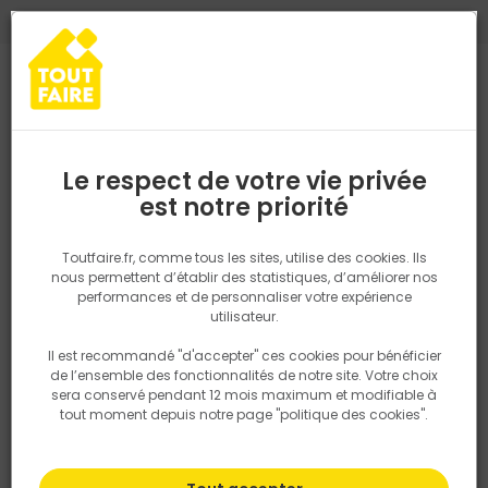
0
0
TROUVEZ VOTRE MAGASIN TOUT FAIRE
Choisir mon magasin
Saisissez votre région pour les informations de stock et de
livraison. Votre emplacement ne sera pas partagé.
Le respect de votre vie privée
Retrouvez les délais et options de
est notre priorité
Accueil
PRODUITS
Quincaillerie, électricité
Quincaillerie bâtime
livraison ainsi que les disponibiltiés en
magasin
P. ex. Ile de france
Toutfaire.fr, comme tous les sites, utilise des cookies. Ils
nous permettent d’établir des statistiques, d’améliorer nos
performances et de personnaliser votre expérience
Rechercher
utilisateur.
Il est recommandé "d'accepter" ces cookies pour bénéficier
Nous utilisons des cookies pour fournir ce service. En
de l’ensemble des fonctionnalités de notre site. Votre choix
savoir plus sur la façon dont nous utilisons les cookies
sera conservé pendant 12 mois maximum et modifiable à
dans notre politique.
tout moment depuis notre page "politique des cookies".