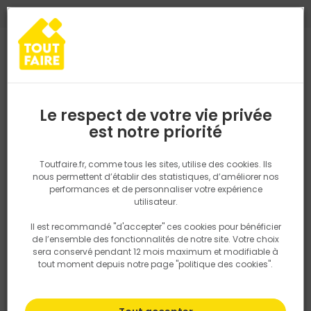
0
0
TROUVEZ VOTRE MAGASIN TOUT FAIRE
Choisir mon magasin
Saisissez votre région pour les informations de stock et de
livraison. Votre emplacement ne sera pas partagé.
Le respect de votre vie privée
Retrouvez les délais et options de
est notre priorité
Accueil
PRODUITS
Quincaillerie, électricité
Quincaillerie bâtime
livraison ainsi que les disponibiltiés en
magasin
P. ex. Ile de france
Toutfaire.fr, comme tous les sites, utilise des cookies. Ils
nous permettent d’établir des statistiques, d’améliorer nos
performances et de personnaliser votre expérience
Rechercher
utilisateur.
Il est recommandé "d'accepter" ces cookies pour bénéficier
Nous utilisons des cookies pour fournir ce service. En
de l’ensemble des fonctionnalités de notre site. Votre choix
savoir plus sur la façon dont nous utilisons les cookies
sera conservé pendant 12 mois maximum et modifiable à
dans notre politique.
tout moment depuis notre page "politique des cookies".