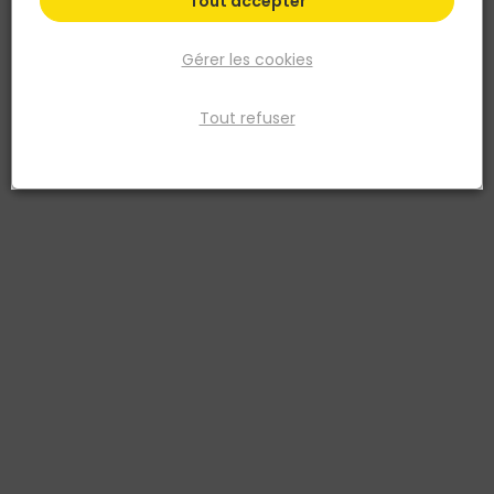
Tout accepter
Gérer les cookies
Tout refuser
CADAP
1 CARRE PERCE C7X90 MM ET 2 FOURREAUX 7 A 8
MM
Réf. 3393992759269
Fiche produit
Fiche Technique
Prix
TTC