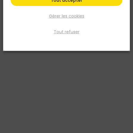
Tout accepter
Gérer les cookies
Tout refuser
NORAIL
Tirefond Tête héxagonale Acier zingué 10x120
Barquette de 40
Réf. 3154551010814
TIREFOND TÊTE HEXAGONALE ACIER ZINGUÉ
Voir plus