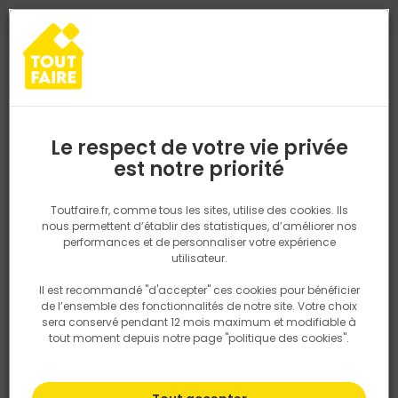
0
0
TROUVEZ VOTRE MAGASIN TOUT FAIRE
Choisir mon magasin
Saisissez votre région pour les informations de stock et de
livraison. Votre emplacement ne sera pas partagé.
Le respect de votre vie privée
Retrouvez les délais et options de
est notre priorité
Accueil
PRODUITS
Quincaillerie, électricité
Fixation & Assembl
livraison ainsi que les disponibiltiés en
magasin
P. ex. Ile de france
Toutfaire.fr, comme tous les sites, utilise des cookies. Ils
nous permettent d’établir des statistiques, d’améliorer nos
performances et de personnaliser votre expérience
Rechercher
utilisateur.
Il est recommandé "d'accepter" ces cookies pour bénéficier
Nous utilisons des cookies pour fournir ce service. En
de l’ensemble des fonctionnalités de notre site. Votre choix
savoir plus sur la façon dont nous utilisons les cookies
sera conservé pendant 12 mois maximum et modifiable à
dans notre politique.
tout moment depuis notre page "politique des cookies".