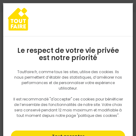
0
0
TROUVEZ VOTRE MAGASIN TOUT FAIRE
Choisir mon magasin
Saisissez votre région pour les informations de stock et de
livraison. Votre emplacement ne sera pas partagé.
Le respect de votre vie privée
Retrouvez les délais et options de
est notre priorité
Accueil
PRODUITS
Quincaillerie, électricité
Fixation & Assembl
livraison ainsi que les disponibiltiés en
magasin
P. ex. Ile de france
Toutfaire.fr, comme tous les sites, utilise des cookies. Ils
nous permettent d’établir des statistiques, d’améliorer nos
performances et de personnaliser votre expérience
Rechercher
utilisateur.
Il est recommandé "d'accepter" ces cookies pour bénéficier
Nous utilisons des cookies pour fournir ce service. En
de l’ensemble des fonctionnalités de notre site. Votre choix
savoir plus sur la façon dont nous utilisons les cookies
sera conservé pendant 12 mois maximum et modifiable à
dans notre politique.
tout moment depuis notre page "politique des cookies".