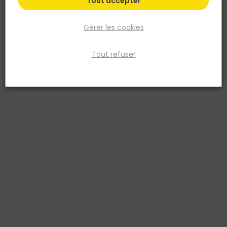
Tout accepter
Gérer les cookies
Tout refuser
NORAIL
Tirefond Tête héxagonale Acier zingué 12x70
Blister de 15
Réf. 3154550941256
TIREFOND TÊTE HEXAGONALE ACIER ZINGUÉ
Voir plus