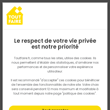
0
0
TROUVEZ VOTRE MAGASIN TOUT FAIRE
Choisir mon magasin
Saisissez votre région pour les informations de stock et de
livraison. Votre emplacement ne sera pas partagé.
Le respect de votre vie privée
Retrouvez les délais et options de
est notre priorité
Accueil
PRODUITS
Revêtement sol et mur, finition
Parquet, lam
livraison ainsi que les disponibiltiés en
magasin
P. ex. Ile de france
Toutfaire.fr, comme tous les sites, utilise des cookies. Ils
nous permettent d’établir des statistiques, d’améliorer nos
performances et de personnaliser votre expérience
Rechercher
utilisateur.
Il est recommandé "d'accepter" ces cookies pour bénéficier
Nous utilisons des cookies pour fournir ce service. En
de l’ensemble des fonctionnalités de notre site. Votre choix
savoir plus sur la façon dont nous utilisons les cookies
sera conservé pendant 12 mois maximum et modifiable à
dans notre politique.
tout moment depuis notre page "politique des cookies".