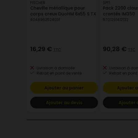
FISCHER
SPIT
Cheville métallique pour
Pack 2200 clous
corps creux DuoHM 6x55 S TX
crantés IM350
4048962524031
5701291412132
16,29 €
90,28 €
TTC
TTC
Livraison à domicile
Livraison à dom
Retrait en point de vente
Retrait en point
Ajouter au panier
Ajouter a
Ajouter au devis
Ajouter 