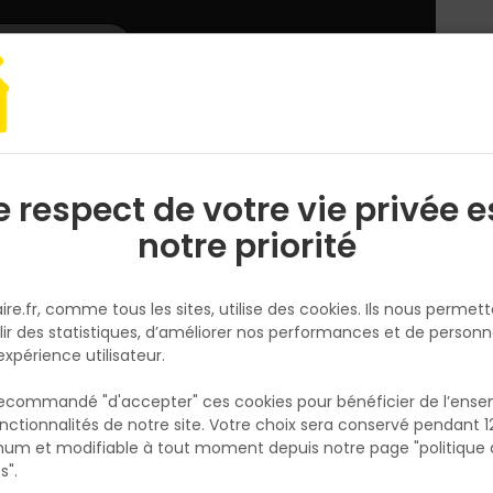
L'enseigne
Nous rejoindre
Services
DEMANDER
CATALOGUES
UN
DEVIS/PRIX
 & Assemblage
Vis agglo Pozidriv Tête ronde Acier zingué blanc 5x40
e respect de votre vie privée e
S
l
notre priorité
NORAIL
Vis agglo Pozidriv Tête ronde A
ire.fr, comme tous les sites, utilise des cookies. Ils nous permet
zingué blanc 5x40
lir des statistiques, d’améliorer nos performances et de personn
Réf. 3154550947814
expérience utilisateur.
VIS AGGLO POZIDRIV TÊTE RONDE 5X40 ACIER
 recommandé "d'accepter" ces cookies pour bénéficier de l’ens
ZINGUE BLANC BLISTER X16
nctionnalités de notre site. Votre choix sera conservé pendant 1
N
p
um et modifiable à tout moment depuis notre page "politique 
Voir plus
p
s".