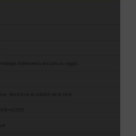
6
mblage d'éléments en bois ou agglo
e : Renforce la solidité de la tête
008+A1:2012
gué