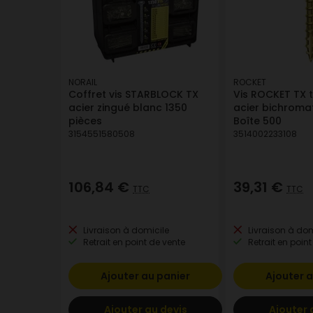
NORAIL
ROCKET
Coffret vis STARBLOCK TX
Vis ROCKET TX t
acier zingué blanc 1350
acier bichroma
pièces
Boîte 500
3154551580508
3514002233108
106,84 €
39,31 €
TTC
TTC
Livraison à domicile
Livraison à dom
Retrait en point de vente
Retrait en point
Ajouter au panier
Ajouter a
Ajouter au devis
Ajouter 