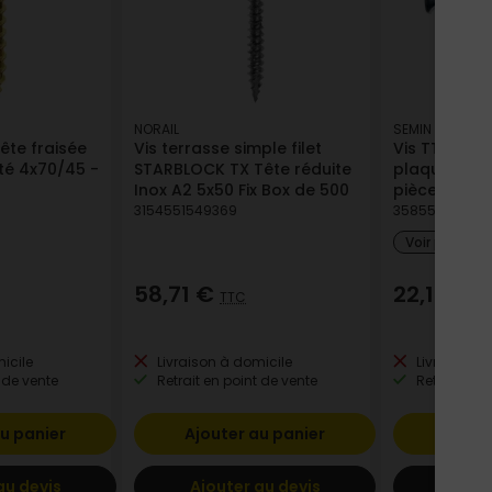
NORAIL
SEMIN
ête fraisée
Vis terrasse simple filet
Vis TTPC 55
té 4x70/45 -
STARBLOCK TX Tête réduite
plaque de pl
Inox A2 5x50 Fix Box de 500
pièces
3154551549369
35855010020
Voir plus de
58,71 €
22,14 €
TTC
T
icile
Livraison à domicile
Livraison à
 de vente
Retrait en point de vente
Retrait en p
u panier
Ajouter au panier
Ajout
au devis
Ajouter au devis
Ajout