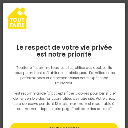
0
0
TROUVEZ VOTRE MAGASIN TOUT FAIRE
Choisir mon magasin
Saisissez votre région pour les informations de stock et de
livraison. Votre emplacement ne sera pas partagé.
Le respect de votre vie privée
Retrouvez les délais et options de
est notre priorité
Accueil
PRODUITS
Quincaillerie, électricité
Electricité
Eclair
livraison ainsi que les disponibiltiés en
magasin
P. ex. Ile de france
Toutfaire.fr, comme tous les sites, utilise des cookies. Ils
nous permettent d’établir des statistiques, d’améliorer nos
performances et de personnaliser votre expérience
Rechercher
utilisateur.
Il est recommandé "d'accepter" ces cookies pour bénéficier
Nous utilisons des cookies pour fournir ce service. En
de l’ensemble des fonctionnalités de notre site. Votre choix
savoir plus sur la façon dont nous utilisons les cookies
sera conservé pendant 12 mois maximum et modifiable à
dans notre politique.
tout moment depuis notre page "politique des cookies".