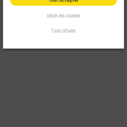
Tout accepter
Gérer les cookies
Tout refuser
ELUZIA
Ampoule LED filament Flamme torsadée Milky
4000K 250L
Réf. 3661925153348
Variable, Excellent rendu des couleurs (IRC 90) ,réduction des bleus
Ampoule LED de forme flamme torsadée, culot E14, consomme
2,5W équivalent, 250 lumens, lumière blanc froid 4000K, finition
flament dépoli, intensité variable, éclairage instantané, durée de
vie 15000h
Voir plus