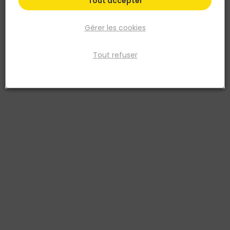
Tout accepter
Gérer les cookies
Tout refuser
FIRST PLAST
Grille PVC D.100 Blanc et Moustiquaire 33 CM2
sous
Réf. 8011031234274
GRILLE PVC D.100 BLANC + MOUSTIQUAIRE A ENCASTRER -PASS AIR 33
CM2 - SOUS FILM
Voir plus
Fiche produit