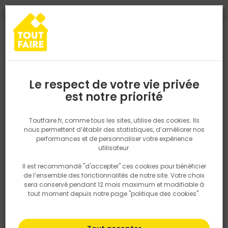
0
0
TROUVEZ VOTRE MAGASIN TOUT FAIRE
Choisir mon magasin
Saisissez votre région pour les informations de stock et de
livraison. Votre emplacement ne sera pas partagé.
Le respect de votre vie privée
Retrouvez les délais et options de
est notre priorité
Accueil
PRODUITS
Quincaillerie, électricité
Electricité
Grille 
livraison ainsi que les disponibiltiés en
magasin
P. ex. Ile de france
Toutfaire.fr, comme tous les sites, utilise des cookies. Ils
nous permettent d’établir des statistiques, d’améliorer nos
performances et de personnaliser votre expérience
Rechercher
utilisateur.
Il est recommandé "d'accepter" ces cookies pour bénéficier
Nous utilisons des cookies pour fournir ce service. En
de l’ensemble des fonctionnalités de notre site. Votre choix
savoir plus sur la façon dont nous utilisons les cookies
sera conservé pendant 12 mois maximum et modifiable à
dans notre politique.
tout moment depuis notre page "politique des cookies".