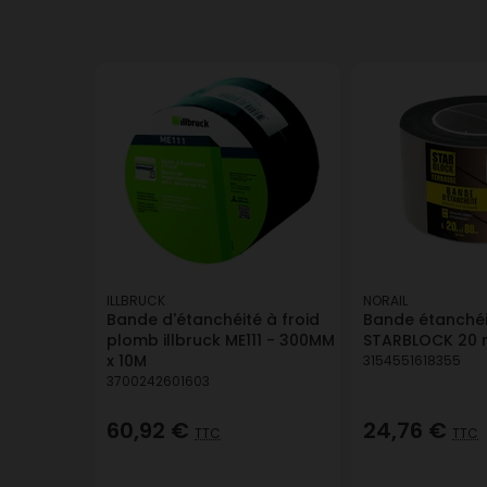
ILLBRUCK
NORAIL
Bande d'étanchéité à froid
Bande étanchéi
plomb illbruck ME111 - 300MM
STARBLOCK 20
x 10M
3154551618355
3700242601603
60,92 €
24,76 €
TTC
TTC