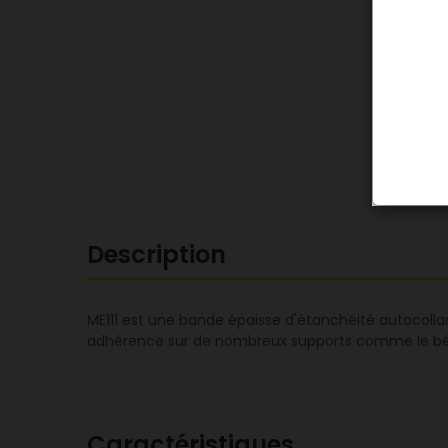
Description
ME111 est une bande épaisse d'étanchéité autocolla
adhérence sur de nombreux supports comme le béton, 
Caractéristiques