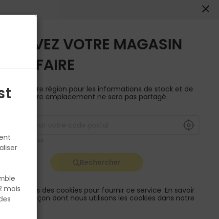
0
0
Conseils
Actualités
Compte
Devis
Panier
TROUVEZ VOTRE MAGASIN
Choisir mon magasin
TOUT FAIRE
ivre
st
aisissez votre région pour les informations de stock et de
Retrouvez les délais et
ivraison. Votre emplacement ne sera pas partagé.
options de livraison ainsi
que les disponibiltiés en
Afficher les prix en
TTC
magasin
ruck
tent
P. ex. Ile de france
aliser
Qté
39,82 €
Rechercher
1
TTC
emble
enduit
Dont 0.1147 € d'Eco Taxe
2 mois
ous utilisons des cookies pour fournir ce service. En savoir
lus sur la façon dont nous utilisons les cookies dans notre
des
olitique.
e, le