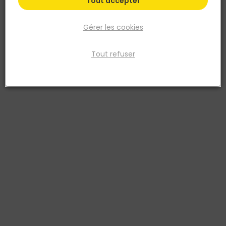
Tout accepter
Gérer les cookies
Tout refuser
JELDWEN
Bloc porte Fin de chantier HORIZON à
recouvrement Droit
Réf. 2084773163696
BLOC PORTE POSTFORMEE PREPEINTE HORIZON EVO+
Existe aussi en :