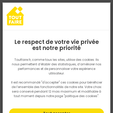
0
0
TROUVEZ VOTRE MAGASIN TOUT FAIRE
Choisir mon magasin
Saisissez votre région pour les informations de stock et de
livraison. Votre emplacement ne sera pas partagé.
Le respect de votre vie privée
Retrouvez les délais et options de
est notre priorité
Accueil
PRODUITS
Fenêtre, porte, menuiserie
Bloc porte Fin de 
livraison ainsi que les disponibiltiés en
magasin
P. ex. Ile de france
Toutfaire.fr, comme tous les sites, utilise des cookies. Ils
nous permettent d’établir des statistiques, d’améliorer nos
performances et de personnaliser votre expérience
Rechercher
utilisateur.
Il est recommandé "d'accepter" ces cookies pour bénéficier
Nous utilisons des cookies pour fournir ce service. En
de l’ensemble des fonctionnalités de notre site. Votre choix
savoir plus sur la façon dont nous utilisons les cookies
sera conservé pendant 12 mois maximum et modifiable à
dans notre politique.
tout moment depuis notre page "politique des cookies".