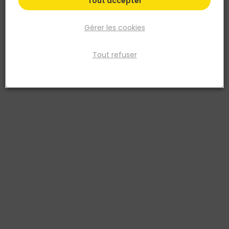
Tout accepter
Gérer les cookies
Tout refuser
NORAIL
Console universelle emboutie légère Acier verni
150x200
Réf. 3274590510738
CONSOLE 150X200 AC.VERNI BLANC
Voir plus
Fiche produit
Fiche Technique