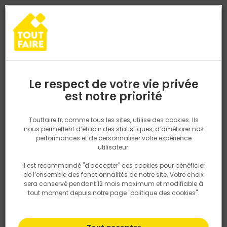
0
0
TROUVEZ VOTRE MAGASIN TOUT FAIRE
Choisir mon magasin
Saisissez votre région pour les informations de stock et de
livraison. Votre emplacement ne sera pas partagé.
Le respect de votre vie privée
Retrouvez les délais et options de
est notre priorité
Accueil
PRODUITS
Fenêtre, porte, menuiserie
Intérieur
Agen
livraison ainsi que les disponibiltiés en
magasin
P. ex. Ile de france
Toutfaire.fr, comme tous les sites, utilise des cookies. Ils
nous permettent d’établir des statistiques, d’améliorer nos
performances et de personnaliser votre expérience
Rechercher
utilisateur.
Il est recommandé "d'accepter" ces cookies pour bénéficier
Nous utilisons des cookies pour fournir ce service. En
de l’ensemble des fonctionnalités de notre site. Votre choix
savoir plus sur la façon dont nous utilisons les cookies
sera conservé pendant 12 mois maximum et modifiable à
dans notre politique.
tout moment depuis notre page "politique des cookies".