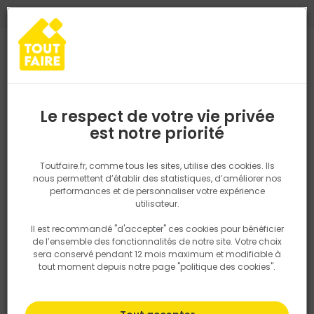
0
0
TROUVEZ VOTRE MAGASIN TOUT FAIRE
Choisir mon magasin
Saisissez votre région pour les informations de stock et de
livraison. Votre emplacement ne sera pas partagé.
Le respect de votre vie privée
Retrouvez les délais et options de
est notre priorité
Accueil
PRODUITS
Fenêtre, porte, menuiserie
Bloc porte palièr
livraison ainsi que les disponibiltiés en
magasin
P. ex. Ile de france
Toutfaire.fr, comme tous les sites, utilise des cookies. Ils
nous permettent d’établir des statistiques, d’améliorer nos
performances et de personnaliser votre expérience
Rechercher
utilisateur.
Il est recommandé "d'accepter" ces cookies pour bénéficier
Nous utilisons des cookies pour fournir ce service. En
de l’ensemble des fonctionnalités de notre site. Votre choix
savoir plus sur la façon dont nous utilisons les cookies
sera conservé pendant 12 mois maximum et modifiable à
dans notre politique.
tout moment depuis notre page "politique des cookies".