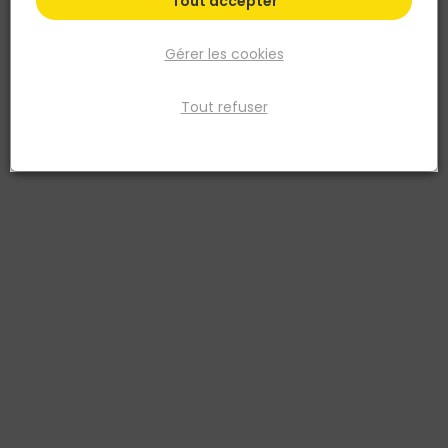
Tout accepter
Gérer les cookies
Tout refuser
JELDWEN
Bloc porte palière EI30 30 dB 204x83 cm poussant
droit
Réf. 1000099100286
Bloc-porte palière à chant droit, vantail 204 x 83 cm, sens
poussant droit. Performances feu EI30 (30 minutes) et acoustique
30 dB grâce à son âme feu/acoustique avec raidisseur. Huisserie
bois résineux prépeint PERF+ 66 x 54 mm pour pose traditionnelle