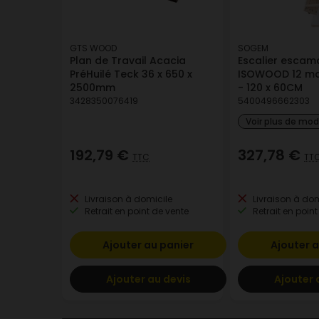
GTS WOOD
SOGEM
Plan de Travail Acacia
Escalier escam
PréHuilé Teck 36 x 650 x
ISOWOOD 12 ma
2500mm
- 120 x 60CM
3428350076419
5400496662303
Voir plus de mo
192,79 €
327,78 €
TTC
TT
Livraison à domicile
Livraison à dom
Retrait en point de vente
Retrait en point
Ajouter au panier
Ajouter a
Ajouter au devis
Ajouter 