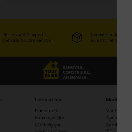
Plus de 4000 experts
Livraison à domicil
conseils à votre service
& retrait en point d
e
Liens utiles
Mentions
Plan du site
Mentions lég
Nous rejoindre
Opération 
Site belgique
Conditions g
vente
TOUT FAIRE Bois