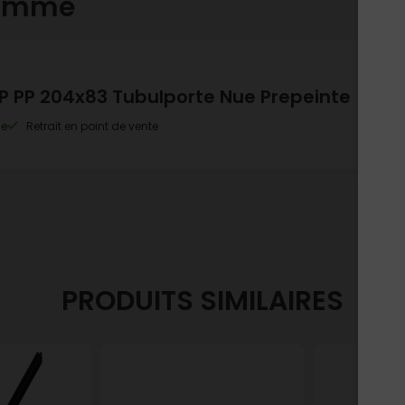
gamme
AP PP 204x83 Tubulporte Nue Prepeinte
le
Retrait en point de vente
PRODUITS SIMILAIRES