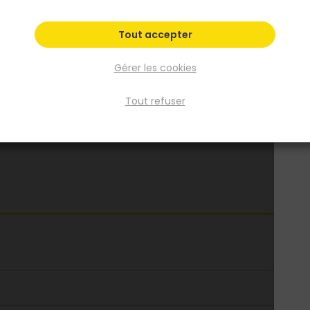
204x73cm
204x83cm
204x93cm
Tout accepter
Fiche produit
Gérer les cookies
Fiche Technique
Tout refuser