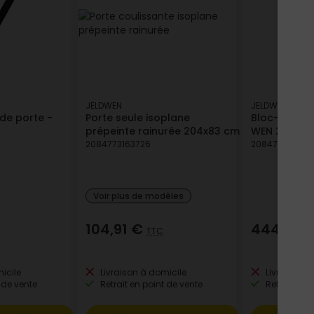
JELDWEN
JELDWEN
 de porte -
Porte seule isoplane
Bloc-porte i
prépeinte rainurée 204x83 cm
WEN 204 x 
2084773163726
208477316404
Voir plus de modèles
104,91 €
444,46 
TTC
icile
Livraison à domicile
Livraison à
 de vente
Retrait en point de vente
Retrait en p