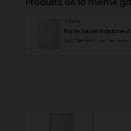
Produits de la même 
JELDWEN
Porte Seule Isoplane 
2084773165393
Livraison à domici