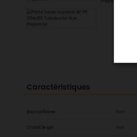
Caractéristiques
Bas carbone
Non
Craint le gel
Non