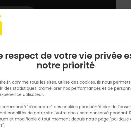
L'enseigne
Nous rejoindre
Services
DEMANDER
CATALOGUES
UN
DEVIS/PRIX
eule Isoplane AP PP 204x83 Tubulporte Nue Prepeinte
e respect de votre vie privée e
S
l
notre priorité
JELDWEN
Porte Seule Isoplane AP PP 204
ire.fr, comme tous les sites, utilise des cookies. Ils nous permet
Tubulporte Nue Prepeinte
lir des statistiques, d’améliorer nos performances et de personn
Réf. 2084773165393
expérience utilisateur.
Porte nue sans entaillage ni ferrage - pann
 recommandé "d'accepter" ces cookies pour bénéficier de l’ens
plans prépeints
nctionnalités de notre site. Votre choix sera conservé pendant 1
N
p
um et modifiable à tout moment depuis notre page "politique 
Existe aussi en :
p
s".