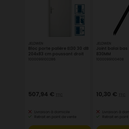
JELDWEN
JELDWEN
Bloc porte palière EI30 30 dB
Joint balai bas
204x83 cm poussant droit
830MM
1000099100286
1000099100408
507,94 €
10,30 €
TTC
TTC
Livraison à domicile
Livraison à dom
Retrait en point de vente
Retrait en point