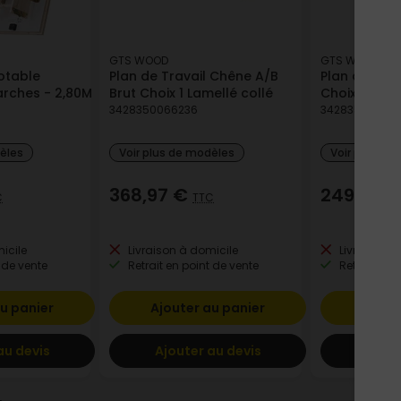
GTS WOOD
GTS WOOD
otable
Plan de Travail Chêne A/B
Plan de Trav
rches - 2,80M
Brut Choix 1 Lamellé collé
Choix 1 Lame
3428350066236
342835006621
dèles
Voir plus de modèles
Voir plus de
368,97 €
249,16 €
C
TTC
icile
Livraison à domicile
Livraison à
 de vente
Retrait en point de vente
Retrait en p
u panier
Ajouter au panier
Ajout
au devis
Ajouter au devis
Ajout