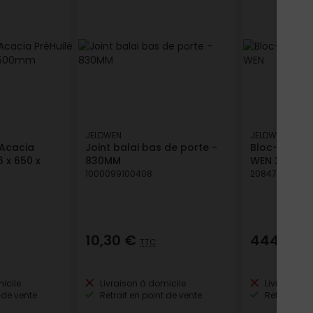
JELDWEN
JELDWEN
 Acacia
Joint balai bas de porte -
Bloc-porte i
6 x 650 x
830MM
WEN 204 x 
1000099100408
208477316404
10,30 €
444,46 
TTC
icile
Livraison à domicile
Livraison à
 de vente
Retrait en point de vente
Retrait en p