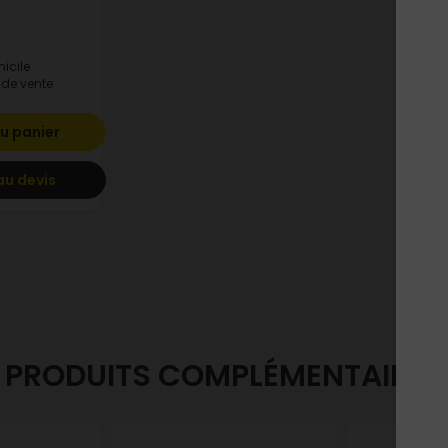
icile
 de vente
u panier
au devis
PRODUITS COMPLÉMENTAIRES