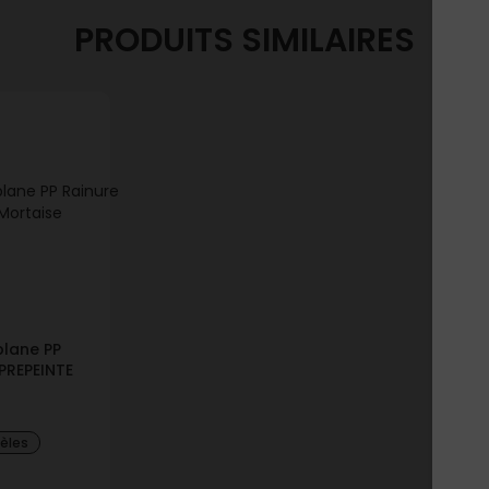
PRODUITS SIMILAIRES
plane PP
PREPEINTE
dèles