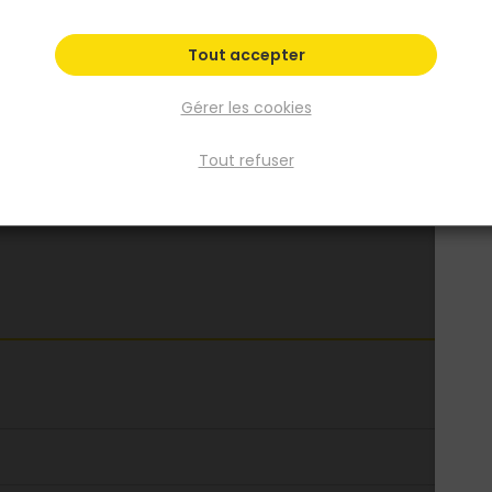
204x103cm
204x63cm
Tout accepter
Fiche produit
Gérer les cookies
Tout refuser