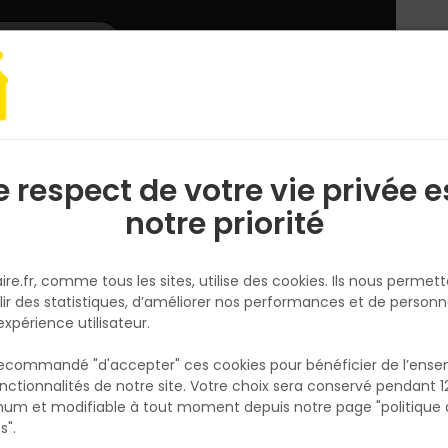
L'enseigne
Nous rejoindre
Services
DEMANDER
CATALOGUES
UN
DEVIS/PRIX
ur
Escalier
Porte Seule Isoplane PP Rainure 204x103PREPEINTE Mortaise
e respect de votre vie privée e
S
l
notre priorité
JELDWEN
Porte Seule Isoplane PP Rainur
ire.fr, comme tous les sites, utilise des cookies. Ils nous permet
204x103PREPEINTE Mortaise
lir des statistiques, d’améliorer nos performances et de personn
Réf. 1000099100410
expérience utilisateur.
Porte nue sans entaillage ni ferrage - pann
 recommandé "d'accepter" ces cookies pour bénéficier de l’ens
plans prépeints
nctionnalités de notre site. Votre choix sera conservé pendant 1
N
p
um et modifiable à tout moment depuis notre page "politique 
Existe aussi en :
p
s".