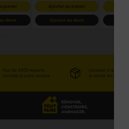
u panier
Ajouter au panier
Ajout
au devis
Ajouter au devis
Ajout
Plus de 4000 experts
Livraison à domicil
conseils à votre service
& retrait en point d