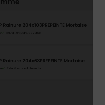
gamme
PP Rainure 204x103PREPEINTE Mortaise
e
Retrait en point de vente
PP Rainure 204x63PREPEINTE Mortaise
le
Retrait en point de vente