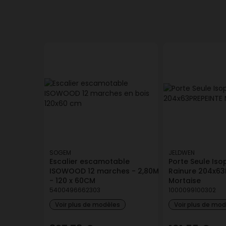
SOGEM
JELDWEN
Escalier escamotable
Porte Seule Iso
ISOWOOD 12 marches - 2,80M
Rainure 204x63
- 120 x 60CM
Mortaise
5400496662303
1000099100302
Voir plus de modèles
Voir plus de mo