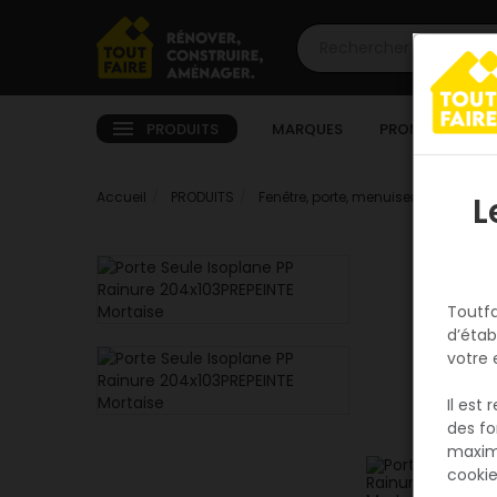
PRODUITS
MARQUES
PROMOTIONS
Accueil
PRODUITS
Fenêtre, porte, menuiserie
Intérie
L
Toutfa
d’étab
votre 
Il est
des fo
maxim
cookie