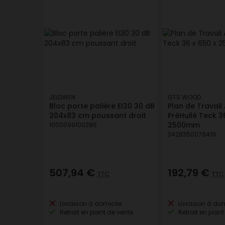
JELDWEN
GTS WOOD
Bloc porte palière EI30 30 dB
Plan de Travail
204x83 cm poussant droit
PréHuilé Teck 3
2500mm
1000099100286
3428350076419
507,94 €
192,79 €
TTC
TTC
Livraison à domicile
Livraison à dom
Retrait en point de vente
Retrait en point