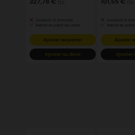
327,78 €
101,55 €
TTC
TTC
Livraison à domicile
Livraison à dom
Retrait en point de vente
Retrait en point
Ajouter au panier
Ajouter a
Ajouter au devis
Ajouter 