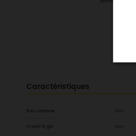
Caractéristiques
Bas carbone
Non
Craint le gel
Non