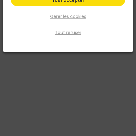
Tout accepter
Gérer les cookies
Tout refuser
RENZ
BOITE AUX LETTRES PLANETE 1 PORTE GRIS
MOUCHETE
Réf. 3412721299507
Boîte aux lettres normalisée provisoire dite "de chantier" modèle
PLANÈTE, qui est mis en place le temps de finir l'aménagement des
abords extérieurs. Serrure agréée La Poste. Anti‐vandale grade 2,
arrachement > 15 kg. Boitier avec gouttière hydrofuge, porte
recouvrante avec volet plastique équipée d’un porte‐nom
affleurant en polycarbonate. Modèle 1 porte 285 x 285 x 385 mm.
Coloris: gris moucheté.