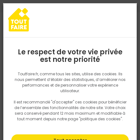
0
0
TROUVEZ VOTRE MAGASIN TOUT FAIRE
Choisir mon magasin
Saisissez votre région pour les informations de stock et de
livraison. Votre emplacement ne sera pas partagé.
Le respect de votre vie privée
Retrouvez les délais et options de
est notre priorité
Accueil
PRODUITS
Aménagement extérieur
Aménagement pa
livraison ainsi que les disponibiltiés en
magasin
P. ex. Ile de france
Toutfaire.fr, comme tous les sites, utilise des cookies. Ils
nous permettent d’établir des statistiques, d’améliorer nos
performances et de personnaliser votre expérience
Rechercher
utilisateur.
Il est recommandé "d'accepter" ces cookies pour bénéficier
Nous utilisons des cookies pour fournir ce service. En
de l’ensemble des fonctionnalités de notre site. Votre choix
savoir plus sur la façon dont nous utilisons les cookies
sera conservé pendant 12 mois maximum et modifiable à
dans notre politique.
tout moment depuis notre page "politique des cookies".