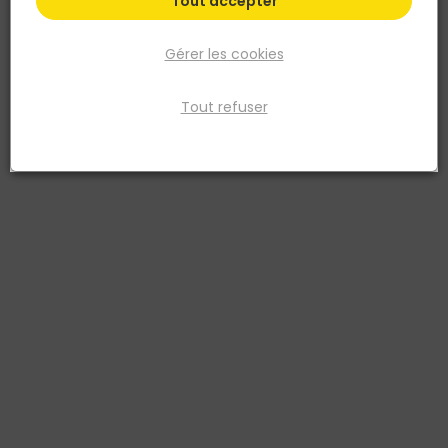
Tout accepter
Gérer les cookies
Tout refuser
RENZ
Boîte aux lettres PREFACE Compact - 1 porte - Noir
Mat
Réf. 3412722311369
Boîte aux lettres, Renz Préface, design "grain de café", normalisé,
certifié loi handicap, serrure agréée La Poste. Acier revêtu bi-métal
garanti anti-corrosion 15 ans, poudre polyester anti-UV. Anti-
vandale grade 2, arrachement > 22 kg. Boitier avec gouttière