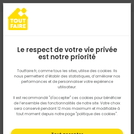
0
0
TROUVEZ VOTRE MAGASIN TOUT FAIRE
Choisir mon magasin
Saisissez votre région pour les informations de stock et de
livraison. Votre emplacement ne sera pas partagé.
Le respect de votre vie privée
Retrouvez les délais et options de
est notre priorité
Accueil
PRODUITS
Aménagement extérieur
Aménagement pa
livraison ainsi que les disponibiltiés en
magasin
P. ex. Ile de france
Toutfaire.fr, comme tous les sites, utilise des cookies. Ils
nous permettent d’établir des statistiques, d’améliorer nos
performances et de personnaliser votre expérience
Rechercher
utilisateur.
Il est recommandé "d'accepter" ces cookies pour bénéficier
Nous utilisons des cookies pour fournir ce service. En
de l’ensemble des fonctionnalités de notre site. Votre choix
savoir plus sur la façon dont nous utilisons les cookies
sera conservé pendant 12 mois maximum et modifiable à
dans notre politique.
tout moment depuis notre page "politique des cookies".