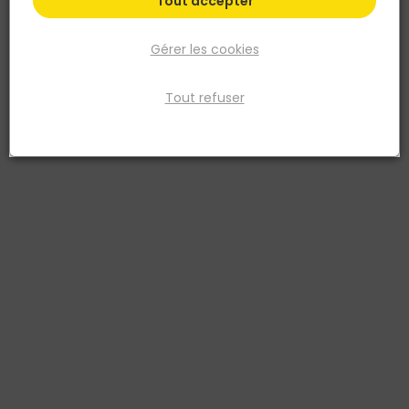
Tout accepter
Gérer les cookies
Tout refuser
HDC PORCELANICOS
Carrelage sol extérieur DOLOMITE 45x65cm 9,7mm
- Noce
Réf. 8435389117131
Le carrelage sol extérieur DOLOMITE 45x65 cm épaisseur 9,7 mm
coloris Noce est un grès cérame décoré au rendu pierre naturelle,
idéal pour les aménagements extérieurs haut de gamme :
terrasses, allées, entours de piscine et espaces de réception. Sa