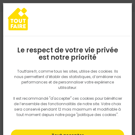
0
0
TROUVEZ VOTRE MAGASIN TOUT FAIRE
Choisir mon magasin
Saisissez votre région pour les informations de stock et de
livraison. Votre emplacement ne sera pas partagé.
Le respect de votre vie privée
Retrouvez les délais et options de
est notre priorité
Accueil
PRODUITS
Revêtement sol et mur, finition
Carrelage
livraison ainsi que les disponibiltiés en
magasin
P. ex. Ile de france
Toutfaire.fr, comme tous les sites, utilise des cookies. Ils
nous permettent d’établir des statistiques, d’améliorer nos
performances et de personnaliser votre expérience
Rechercher
utilisateur.
Il est recommandé "d'accepter" ces cookies pour bénéficier
Nous utilisons des cookies pour fournir ce service. En
de l’ensemble des fonctionnalités de notre site. Votre choix
savoir plus sur la façon dont nous utilisons les cookies
sera conservé pendant 12 mois maximum et modifiable à
dans notre politique.
tout moment depuis notre page "politique des cookies".